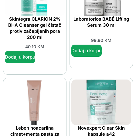
Skintegra CLARION 2%
Laboratorios BABÉ Lifting
BHA Cleanser gel čistač
Serum 30 ml
protiv začepljenih pora
200 ml
99.90
KM
40.10
KM
Dodaj u korpu
Dodaj u korpu
Lebon noacarlina
Novexpert Clear Skin
cimet+menta pasta za
kapsule a42