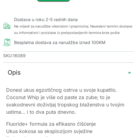
Dostava u roku 2-5 radnih dana
Ne vrijedi za narudžbe vikendom i praznicima. Navedeni termini dostave
su informativni i proizlaze iz pretpostavljenih termina brze pošte
Besplatna dostava za narudžbe iznad 100KM
SKU:16089
Opis
Donesi ukus egzotičnog ostrva u svoje kupatilo.
Coconut Whip je više od paste za zube; to je
svakodnevni doživljaj tropskog blaženstva u tvojim
ustima… i to dva puta dnevno.
Fluoride+ formula za efikasno čišćenje
Ukus kokosa sa eksplozijom svježine