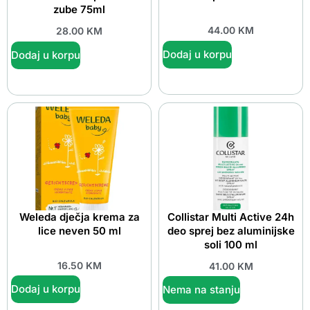
zube 75ml
44.00
KM
28.00
KM
Dodaj u korpu
Dodaj u korpu
Weleda dječja krema za
Collistar Multi Active 24h
lice neven 50 ml
deo sprej bez aluminijske
soli 100 ml
16.50
KM
41.00
KM
Dodaj u korpu
Nema na stanju