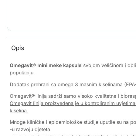
Opis
Omegavit® mini meke kapsule
svojom veličinom i obli
populaciju.
Dodatak prehrani sa omega 3 masnim kiselinama (EPA+D
Omegavit® linija sadrži samo visoko kvalitetne i bior
Omegavit linija proizvedena je u kontroliranim uvjetima
kiselina.
Mnoge kliničke i epidemiološke studije uputile su na p
-u razvoju djeteta