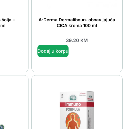
šolja –
A-Derma Dermalibour+ obnavljajuća
 ml
CICA krema 100 ml
39.20
KM
Dodaj u korpu