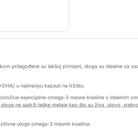
kom prilagođene su lakšoj primjeni, stoga su idealne za os
HA) u najmanjoj kapsuli na tržištu.
aspoložive esencijalne omega-3 masne kiseline s idealnim o
 stoga ne sadrži teške metale kao što su živa, olovo, srebro
ozitivne uloge omega-3 masnih kiselina: