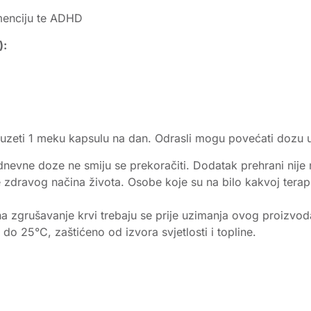
emenciju te ADHD
):
 uzeti 1 meku kapsulu na dan. Odrasli mogu povećati dozu u k
nevne doze ne smiju se prekoračiti. Dodatak prehrani nije
 zdravog načina života. Osobe koje su na bilo kakvoj terapij
a zgrušavanje krvi trebaju se prije uzimanja ovog proizvoda
o 25°C, zaštićeno od izvora svjetlosti i topline.