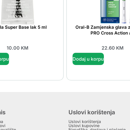
a Super Base lak 5 ml
Oral-B Zamjenska glava z
PRO Cross Action 
10.00
KM
22.60
KM
orpu
Dodaj u korpu
is
Uslovi korištenja
ma
Uslovi korištenja
ovi
Uslovi kupovine
tovalište
Narudžba, dostava i plaćanje