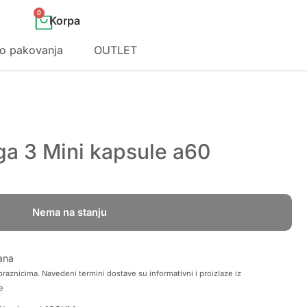
0
o pakovanja
OUTLET
a 3 Mini kapsule a60
Nema na stanju
ana
raznicima. Navedeni termini dostave su informativni i proizlaze iz
e