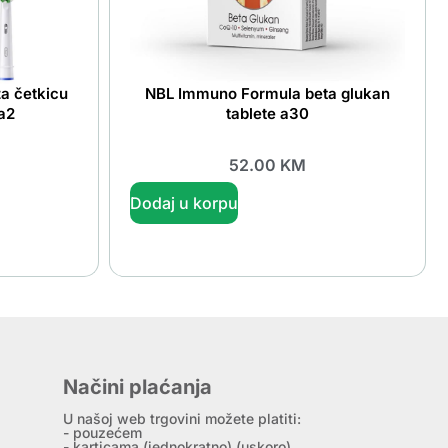
a četkicu
NBL Immuno Formula beta glukan
a2
tablete a30
52.00
KM
Dodaj u korpu
Načini plaćanja
U našoj web trgovini možete platiti:
- pouzećem
- karticama (jednokratno) (uskoro)