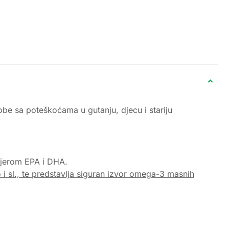
obe sa poteškoćama u gutanju, djecu i stariju
mjerom EPA i DHA.
 i sl., te predstavlja siguran izvor omega-3 masnih