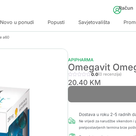
Račun
Novo u ponudi
Popusti
Savjetovališta
Prom
e a60
APIPHARMA
Omegavit Omeg
0.0
(0 recenzija)
20.40
KM
Dostava u roku 2-5 radnih d
Ne vrijedi za narudžbe vikendom i p
pretpostavljenih termina brze pošt