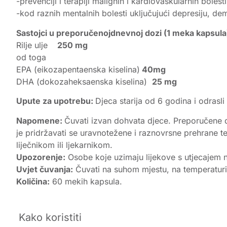
-prevenciji i terapiji malignih i kardiovaskularnih bolesti
-kod raznih mentalnih bolesti uključujući depresiju, d
Sastojci u preporučenojdnevnoj dozi (1 meka kapsula
Rilje ulje
250 mg
od toga
EPA (eikozapentaenska kiselina)
40mg
DHA (dokozaheksaenska kiselina)
25 mg
Upute za upotrebu:
Djeca starija od 6 godina i odrasli
Napomene:
Čuvati izvan dohvata djece. Preporučene d
je pridržavati se uravnotežene i raznovrsne prehrane te
liječnikom ili ljekarnikom.
Upozorenje:
Osobe koje uzimaju lijekove s utjecajem n
Uvjet čuvanja:
Čuvati na suhom mjestu, na temperaturi d
Količina:
60 mekih kapsula.
Kako koristiti