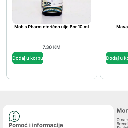
Mobis Pharm eterično ulje Bor 10 ml
Maval
7.30
KM
Dodaj u korpu
Dodaj u k
Mon
O na
Brend
Pomoć i informacije
Savje