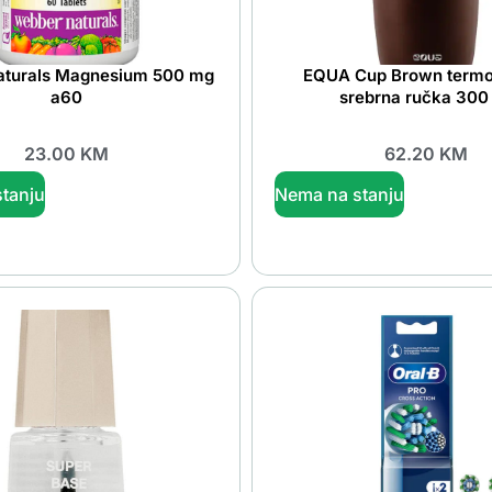
aturals Magnesium 500 mg
EQUA Cup Brown termo 
a60
srebrna ručka 300
23.00
KM
62.20
KM
tanju
Nema na stanju