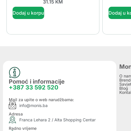
31.15
KM
Dodaj u korpu
Dodaj u k
Mon
O na
Brend
Pomoć i informacije
Savje
+387 33 592 520
Blog
Konta
Mail za upite o web narudžbama:
info@monis.ba
Adresa
Franca Lehara 2 / Alta Shopping Centar
Radno vrijeme