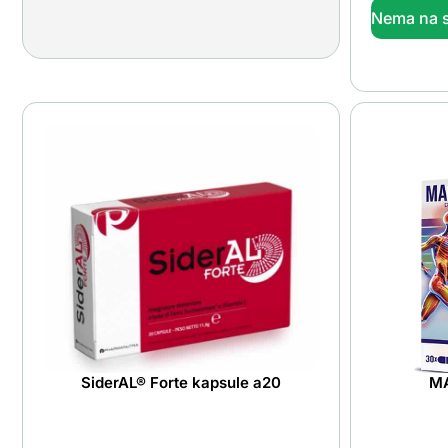
Nema na s
SiderAL® Forte kapsule a20
MA