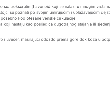
o su: trokserutin (flavonoid koji se nalazi u mnogim vrstam
astojci su poznati po svojim umirujućim i ublažavajućim dejs
, posebno kod otežane venske cirkulacije.
koji nastaju kao posljedica dugotrajnog stajanja ili sjeden
tro i uvečer, masirajući odozdo prema gore dok koža u potpu