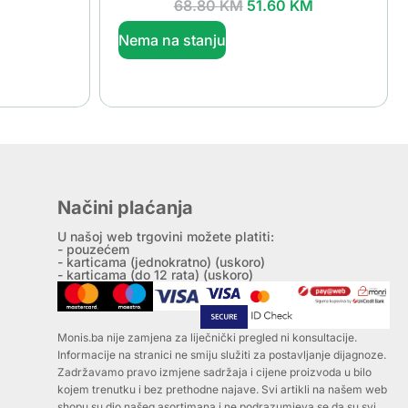
68.80
KM
51.60
KM
Nema na stanju
Načini plaćanja
U našoj web trgovini možete platiti:
- pouzećem
- karticama (jednokratno) (uskoro)
- karticama (do 12 rata) (uskoro)
Monis.ba nije zamjena za liječnički pregled ni konsultacije.
Informacije na stranici ne smiju služiti za postavljanje dijagnoze.
Zadržavamo pravo izmjene sadržaja i cijene proizvoda u bilo
kojem trenutku i bez prethodne najave. Svi artikli na našem web
shopu su dio našeg asortimana i ne podrazumjeva se da su svi