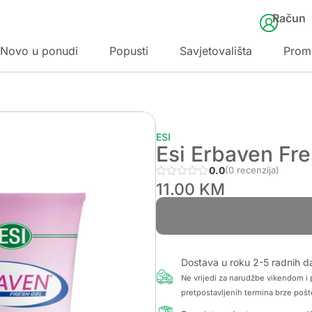
Račun
Novo u ponudi
Popusti
Savjetovališta
Prom
ESI
Esi Erbaven Fre
0.0
(0 recenzija)
11.00
KM
Dostava u roku 2-5 radnih d
Ne vrijedi za narudžbe vikendom i p
pretpostavljenih termina brze pošt