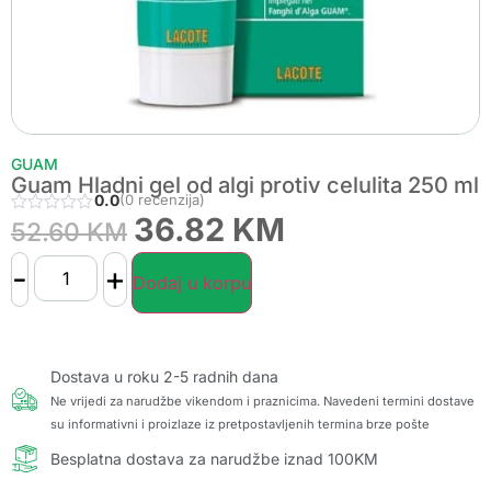
GUAM
Guam Hladni gel od algi protiv celulita 250 ml
0.0
(0 recenzija)
36.82
KM
52.60
KM
-
+
Dodaj u korpu
Dostava u roku 2-5 radnih dana
Ne vrijedi za narudžbe vikendom i praznicima. Navedeni termini dostave
su informativni i proizlaze iz pretpostavljenih termina brze pošte
Besplatna dostava za narudžbe iznad 100KM