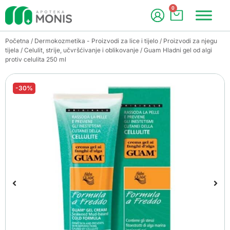
0
Početna
/
Dermokozmetika - Proizvodi za lice i tijelo
/
Proizvodi za njegu
tijela
/
Celulit, strije, učvršćivanje i oblikovanje
/ Guam Hladni gel od algi
protiv celulita 250 ml
-30%