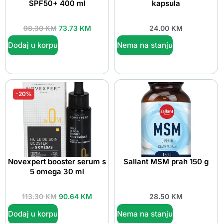
SPF50+ 400 ml
kapsula
98.30
KM
73.73
KM
24.00
KM
Dodaj u korpu
Nema na stanju
-20%
Novexpert booster serum s
Sallant MSM prah 150 g
5 omega 30 ml
113.30
KM
90.64
KM
28.50
KM
Dodaj u korpu
Nema na stanju