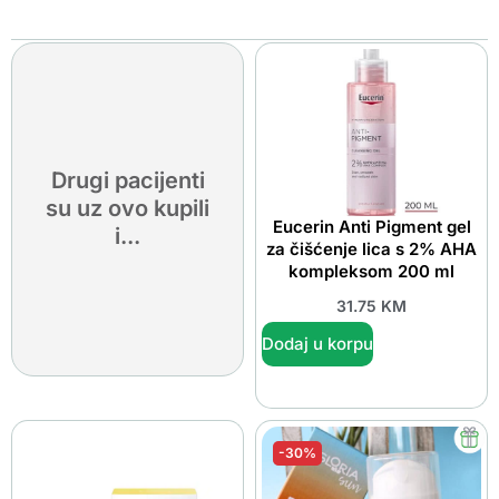
Drugi pacijenti
su uz ovo kupili
Eucerin Anti Pigment gel
i...
za čišćenje lica s 2% AHA
kompleksom 200 ml
31.75
KM
Dodaj u korpu
-30%