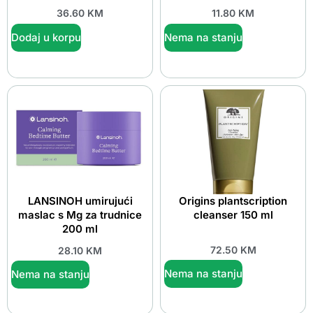
36.60
KM
11.80
KM
Dodaj u korpu
Nema na stanju
LANSINOH umirujući
Origins plantscription
maslac s Mg za trudnice
cleanser 150 ml
200 ml
72.50
KM
28.10
KM
Nema na stanju
Nema na stanju