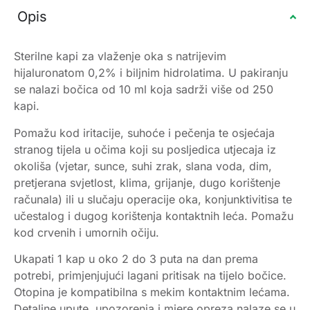
Opis
Sterilne kapi za vlaženje oka s natrijevim
hijaluronatom 0,2% i biljnim hidrolatima. U pakiranju
se nalazi bočica od 10 ml koja sadrži više od 250
kapi.
Pomažu kod iritacije, suhoće i pečenja te osjećaja
stranog tijela u očima koji su posljedica utjecaja iz
okoliša (vjetar, sunce, suhi zrak, slana voda, dim,
pretjerana svjetlost, klima, grijanje, dugo korištenje
računala) ili u slučaju operacije oka, konjunktivitisa te
učestalog i dugog korištenja kontaktnih leća. Pomažu
kod crvenih i umornih očiju.
Ukapati 1 kap u oko 2 do 3 puta na dan prema
potrebi, primjenjujući lagani pritisak na tijelo bočice.
Otopina je kompatibilna s mekim kontaktnim lećama.
Detaljne upute, upozorenja i mjere opreza nalaze se u