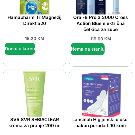
Hamapharm TriMagnezij
Oral-B Pro 3 3000 Cross
Direkt a20
Action Blue električna
četkica za zube
15.20
KM
119.00
KM
Dodaj u korpu
Nema na stanju
SVR SVR SEBIACLEAR
Lansinoh Higijenski ulošci
krema za pranje 200 ml
nakon poroda L 10 kom