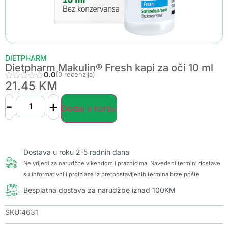
DIETPHARM
Dietpharm Makulin® Fresh kapi za oči 10 ml
0.0
(0 recenzija)
21.45
KM
-
+
Dodaj u korpu
Dostava u roku 2-5 radnih dana
Ne vrijedi za narudžbe vikendom i praznicima. Navedeni termini dostave
su informativni i proizlaze iz pretpostavljenih termina brze pošte
Besplatna dostava za narudžbe iznad 100KM
SKU:4631