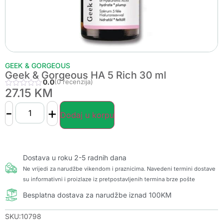
GEEK & GORGEOUS
Geek & Gorgeous HA 5 Rich 30 ml
0.0
(0 recenzija)
27.15
KM
-
+
Dodaj u korpu
Dostava u roku 2-5 radnih dana
Ne vrijedi za narudžbe vikendom i praznicima. Navedeni termini dostave
su informativni i proizlaze iz pretpostavljenih termina brze pošte
Besplatna dostava za narudžbe iznad 100KM
SKU:10798