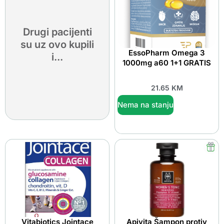
Drugi pacijenti
su uz ovo kupili
EssoPharm Omega 3
i...
1000mg a60 1+1 GRATIS
21.65
KM
Nema na stanju
Vitabiotics Jointace
Apivita Šampon protiv