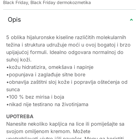
Black Friday
,
Black Friday dermokozmetika
Opis
5 oblika hijaluronske kiseline različitih molekularnih
težina i struktura udružuje moći u ovoj bogatoj i brzo
upijajućoj formuli. Idealno odgovara normalnoj do
suhoj koži.
•kožu hidratizira, omekšava i napinje
•popunjava i zaglađuje sitne bore
•obnavlja zaštitni sloj kože i popravlja oštećenja od
sunca
•100 % bez mirisa i boja
•nikad nije testirano na životinjama
UPOTREBA
Nanesite nekoliko kapljica na lice ili pomiješajte sa
svojom omiljenom kremom. Možete
upotrebljavati ujutro i/ili navečer. Mogu ga koristiti