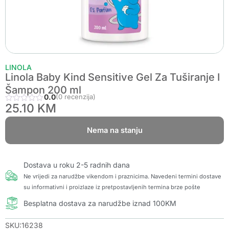
LINOLA
Linola Baby Kind Sensitive Gel Za Tuširanje I
Šampon 200 ml
0.0
(0 recenzija)
25.10
KM
Nema na stanju
Dostava u roku 2-5 radnih dana
Ne vrijedi za narudžbe vikendom i praznicima. Navedeni termini dostave
su informativni i proizlaze iz pretpostavljenih termina brze pošte
Besplatna dostava za narudžbe iznad 100KM
SKU:16238