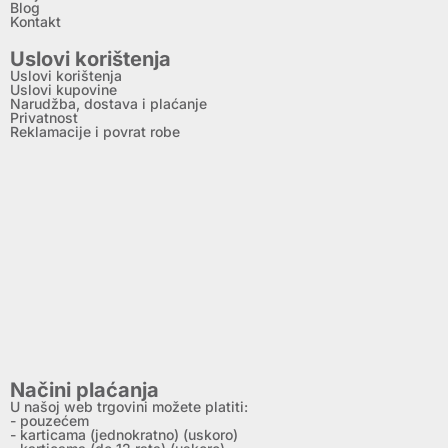
Blog
Kontakt
Uslovi korištenja
Uslovi korištenja
Uslovi kupovine
Narudžba, dostava i plaćanje
Privatnost
Reklamacije i povrat robe
Načini plaćanja
U našoj web trgovini možete platiti:
- pouzećem
- karticama (jednokratno) (uskoro)