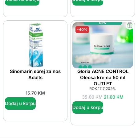
-40%
Sinomarin sprej za nos
Gloria ACNE CONTROL
Adults
Oleosa krema 50 ml
OUTLET
ROK 17.7.2026.
15.70
KM
35.00
KM
21.00
KM
Dodaj u korpu
Dodaj u korpu