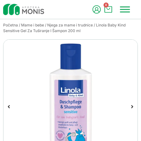
0
Početna
/
Mame i bebe
/
Njega za mame i trudnice
/ Linola Baby Kind
Sensitive Gel Za Tuširanje I Šampon 200 ml