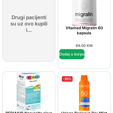
Drugi pacijenti
su uz ovo kupili
Vitamed Migralin 60
i...
kapsula
69.00
KM
Dodaj u korpu
-20%