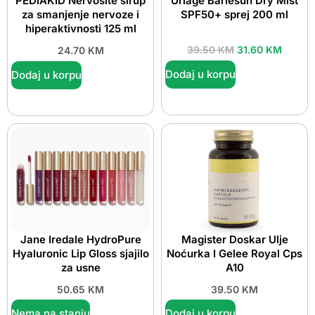
PEDIAKID Nervosite sirup
Uriage Bariesun Dry Mist
za smanjenje nervoze i
SPF50+ sprej 200 ml
hiperaktivnosti 125 ml
39.50
KM
31.60
KM
24.70
KM
Dodaj u korpu
Dodaj u korpu
Jane Iredale HydroPure
Magister Doskar Ulje
Hyaluronic Lip Gloss sjajilo
Noćurka I Gelee Royal Cps
za usne
A10
50.65
KM
39.50
KM
Nema na stanju
Dodaj u korpu