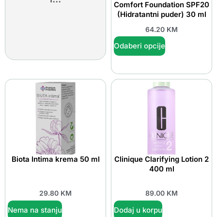
Comfort Foundation SPF20
(Hidratantni puder) 30 ml
64.20
KM
Odaberi opcije
Biota Intima krema 50 ml
Clinique Clarifying Lotion 2
400 ml
29.80
KM
89.00
KM
Nema na stanju
Dodaj u korpu