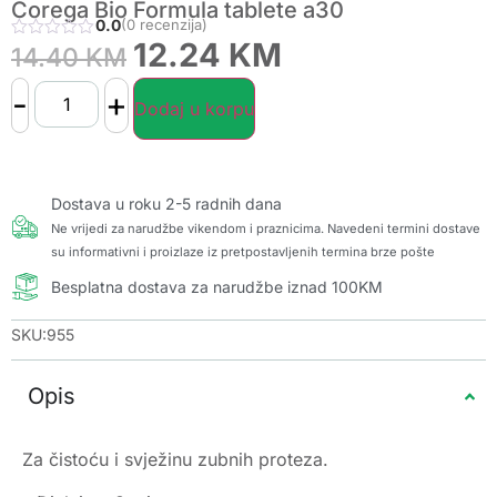
Corega Bio Formula tablete a30
0.0
(0 recenzija)
12.24
KM
14.40
KM
-
+
Dodaj u korpu
Dostava u roku 2-5 radnih dana
Ne vrijedi za narudžbe vikendom i praznicima. Navedeni termini dostave
su informativni i proizlaze iz pretpostavljenih termina brze pošte
Besplatna dostava za narudžbe iznad 100KM
SKU:955
Opis
Za čistoću i svježinu zubnih proteza.