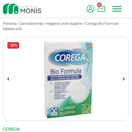
0
Početna
/
Samoliječenje
/
Higijena usne šupljine
/ Corega Bio Formula
tablete a30
-15%
COREGA