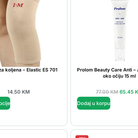
a koljena – Elastic ES 701
Prolom Beauty Care Anti –
oko očiju 15 ml
14.50
KM
77.00
KM
65.45
pcije
Dodaj u korpu