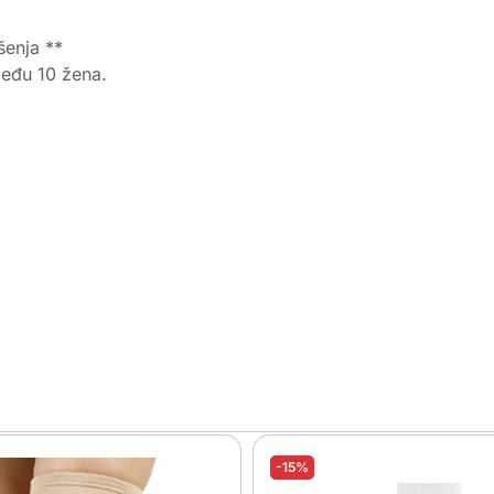
šenja **
među 10 žena.
-15%