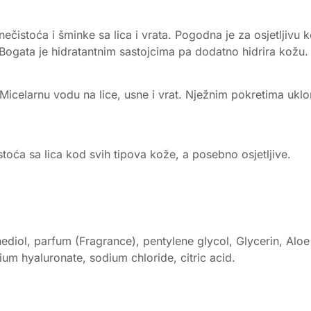
čistoća i šminke sa lica i vrata. Pogodna je za osjetljivu k
 Bogata je hidratantnim sastojcima pa dodatno hidrira kožu.
elarnu vodu na lice, usne i vrat. Nježnim pokretima uklonit
stoća sa lica kod svih tipova kože, a posebno osjetljive.
ol, parfum (Fragrance), pentylene glycol, Glycerin, Aloe 
ium hyaluronate, sodium chloride, citric acid.