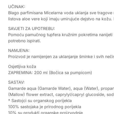
UČINAK:
Blago parfimisana Micelarna voda uklanja sve tragove ne
listova aloe vere koji imaju umirujuće dejstvo na kožu.
SAVJETI ZA UPOTREBU:
Pomoću pamučnog tupfera kružnim pokretima nanijeti Mic
potrebno ispirati.
NAMJENA:
Proizvod je namijenjen za uklanjanje šminke i svih neči
Osjetljiva koža
ZAPREMINA: 200 ml (Bočica sa pumpicom)
SASTAV:
Gamarde aqua (Gamarde Water), aqua (Water), propanedi
(Mallow) flower extract, caprylyl/capryl glucoside, sod
* Sastojci su organskog porijekla
100% sastojaka je prirodnog porijekla
10% su produkti organske proizvodnje