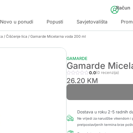
Račun
Novo u ponudi
Popusti
Savjetovališta
Prom
ca
/
Čišćenje lica
/ Gamarde Micelarna voda 200 ml
GAMARDE
Gamarde Micel
0.0
(0 recenzija)
26.20
KM
Dostava u roku 2-5 radnih d
Ne vrijedi za narudžbe vikendom i p
pretpostavljenih termina brze pošt