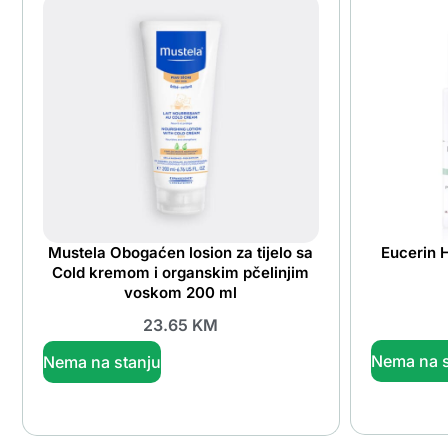
Mustela Obogaćen losion za tijelo sa
Eucerin H
Cold kremom i organskim pčelinjim
voskom 200 ml
23.65
KM
Nema na s
Nema na stanju