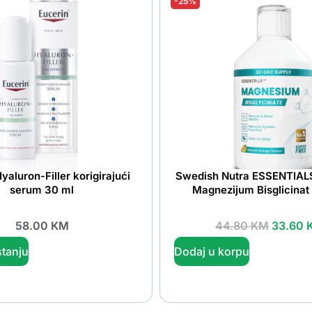
-25%
yaluron-Filler korigirajući
Swedish Nutra ESSENTIALS
serum 30 ml
Magnezijum Bisglicinat
58.00
KM
44.80
KM
33.60
tanju
Dodaj u korpu