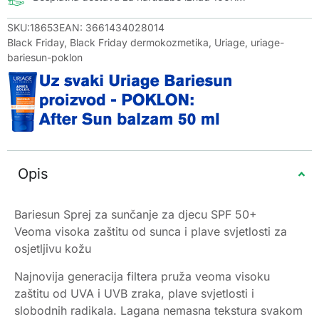
SKU:18653
EAN: 3661434028014
Black Friday
,
Black Friday dermokozmetika
,
Uriage
,
uriage-
bariesun-poklon
Opis
Bariesun Sprej za sunčanje za djecu SPF 50+
Veoma visoka zaštitu od sunca i plave svjetlosti za
osjetljivu kožu
Najnovija generacija filtera pruža veoma visoku
zaštitu od UVA i UVB zraka, plave svjetlosti i
slobodnih radikala. Lagana nemasna tekstura svakom