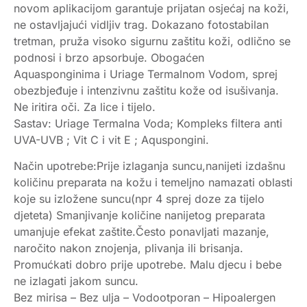
novom aplikacijom garantuje prijatan osjećaj na koži,
ne ostavljajući vidljiv trag. Dokazano fotostabilan
tretman, pruža visoko sigurnu zaštitu koži, odlično se
podnosi i brzo apsorbuje. Obogaćen
Aquasponginima i Uriage Termalnom Vodom, sprej
obezbjeđuje i intenzivnu zaštitu kože od isušivanja.
Ne iritira oči. Za lice i tijelo.
Sastav: Uriage Termalna Voda; Kompleks filtera anti
UVA-UVB ; Vit C i vit E ; Aquspongini.
Način upotrebe:Prije izlaganja suncu,nanijeti izdašnu
količinu preparata na kožu i temeljno namazati oblasti
koje su izložene suncu(npr 4 sprej doze za tijelo
djeteta) Smanjivanje količine nanijetog preparata
umanjuje efekat zaštite.Često ponavljati mazanje,
naročito nakon znojenja, plivanja ili brisanja.
Promućkati dobro prije upotrebe. Malu djecu i bebe
ne izlagati jakom suncu.
Bez mirisa – Bez ulja – Vodootporan – Hipoalergen