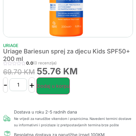
URIAGE
Uriage Bariesun sprej za djecu Kids SPF50+
200 ml
0.0
(0 recenzija)
55.76
KM
69.70
KM
-
+
Dodaj u korpu
Dostava u roku 2-5 radnih dana
Ne vrijedi za narudžbe vikendom i praznicima. Navedeni termini dostave
su informativni i proizlaze iz pretpostavljenih termina brze pošte
Besplatna dostava za narudžbe iznad 100KM