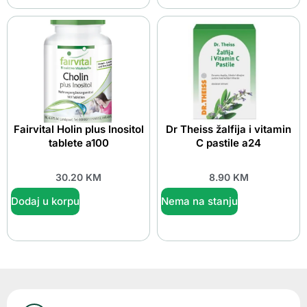
Fairvital Holin plus Inositol
Dr Theiss žalfija i vitamin
tablete a100
C pastile a24
30.20
KM
8.90
KM
Dodaj u korpu
Nema na stanju