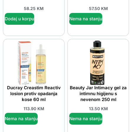
58.25
KM
57.50
KM
Dodaj u korpu
Nema na stanju
Ducray Creastim Reactiv
Beauty Jar Intimacy gel za
losion protiv opadanja
intimnu higijenu s
kose 60 ml
nevenom 250 ml
113.90
KM
13.50
KM
Nema na stanju
Nema na stanju