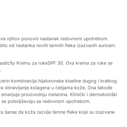
ečava njihov ponovni nastanak redovnom upotrebom.
štitu od nastanka novih tamnih fleka izazvanih suncem.
+ Elasticity Kremu za rukeSPF 30. Ova krema za ruke se
.
cerin kombinacija hijaluronske kiseline dugog i kratkog
va obnavljanje kolagena u ćelijama kože. Ona takođe
 smanjuje proizvodnju melanina. Klinički i dermatološki
ano se poboljšavaju sa redovnom upotrebom.
ra šanse da koža razvije tamne fleke koje su izazvane