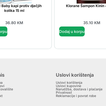
 Baby kapi protiv dječjih
Klorane Šampon Kinin
kolika 15 ml
36.80
KM
35.10
KM
orpu
Dodaj u korpu
is
Uslovi korištenja
ma
Uslovi korištenja
ovi
Uslovi kupovine
tovalište
Narudžba, dostava i plaćanje
Privatnost
kt
Reklamacije i povrat robe