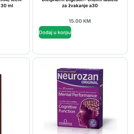
 30 ml
za žvakanje a30
15.00
KM
Dodaj u korpu