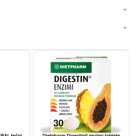
RAL tečni
Dietpharm Digestin® enzimi tablete