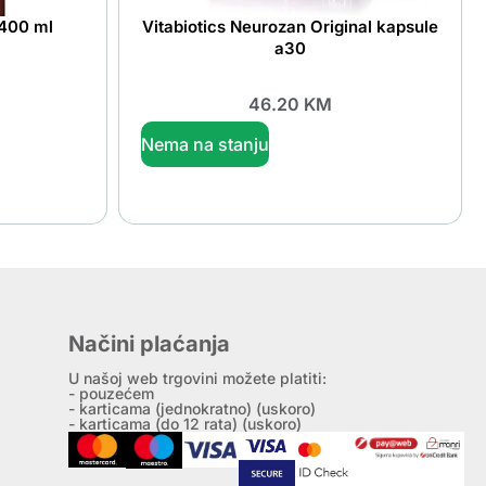
 400 ml
Vitabiotics Neurozan Original kapsule
a30
46.20
KM
Nema na stanju
Načini plaćanja
U našoj web trgovini možete platiti:
- pouzećem
- karticama (jednokratno) (uskoro)
- karticama (do 12 rata) (uskoro)