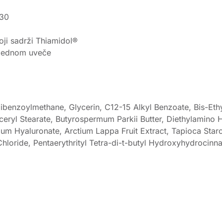
 30
oji sadrži Thiamidol®
i jednom uveče
ibenzoylmethane, Glycerin, C12-15 Alkyl Benzoate, Bis-Eth
Glyceryl Stearate, Butyrospermum Parkii Butter, Diethylami
ium Hyaluronate, Arctium Lappa Fruit Extract, Tapioca Starc
loride, Pentaerythrityl Tetra-di-t-butyl Hydroxyhydrocin