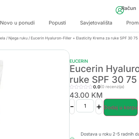
Račun
Novo u ponudi
Popusti
Savjetovališta
Prom
jela
/
Njega ruku
/ Eucerin Hyaluron-Filler + Elasticity Krema za ruke SPF 30 75
EUCERIN
Eucerin Hyaluro
ruke SPF 30 75
0.0
(0 recenzija)
43.00
KM
-
+
Dodaj u korpu
Dostava u roku 2-5 radnih d