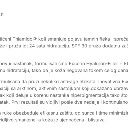
4h
tićeni Thiamidol® koji smanjuje pojavu tamnih fleka i spr
že i pruža joj 24 sata hidrataciju. SPF 30 pruža dodatnu za
v ponovni nastanak, formulisali smo Eucerin Hyaluron-Filler 
ivnu hidrataciju, tako da je koža negovana tokom celog dana
ormulisana da pruži nekoliko anti-age efekata. Inovativna Eu
naciji sa arktinom, aktivnim sastojkom koji dokazano ubrza
ak koji deluje u korenu nastanka hiperpigmentacija tako što
ak. Prvi rezultati su vidljivi posle dve nedelje i kontinui
 ruke obezbeđuje efikasnu zaštitu od sunca i time minimizi
dljivo smanjene, a koža je ujednačena i blistava.