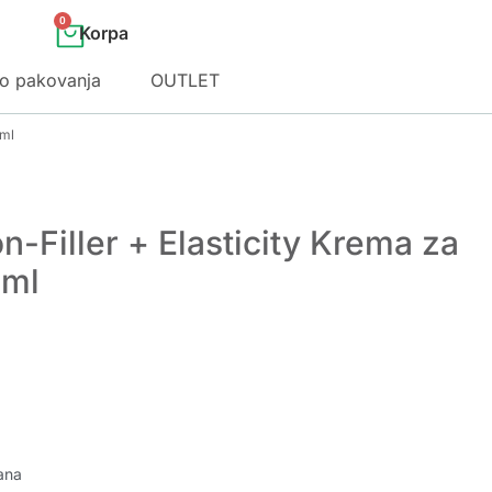
0
o pakovanja
OUTLET
 ml
n-Filler + Elasticity Krema za
 ml
ana