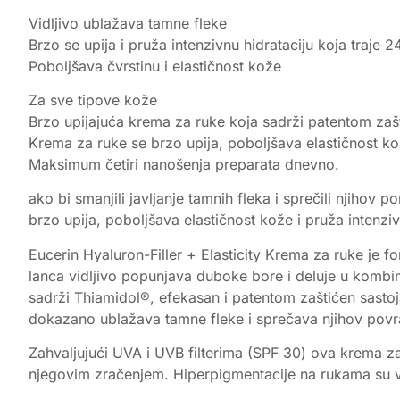
Vidljivo ublažava tamne fleke
Brzo se upija i pruža intenzivnu hidrataciju koja traje 2
Poboljšava čvrstinu i elastičnost kože
Za sve tipove kože
Brzo upijajuća krema za ruke koja sadrži patentom zaš
Krema za ruke se brzo upija, poboljšava elastičnost ko
Maksimum četiri nanošenja preparata dnevno.
ako bi smanjili javljanje tamnih fleka i sprečili njiho
brzo upija, poboljšava elastičnost kože i pruža intenz
Eucerin Hyaluron-Filler + Elasticity Krema za ruke je f
lanca vidljivo popunjava duboke bore i deluje u kombi
sadrži Thiamidol®, efekasan i patentom zaštićen sastoj
dokazano ublažava tamne fleke i sprečava njihov povrat
Zahvaljujući UVA i UVB filterima (SPF 30) ova krema za
njegovim zračenjem. Hiperpigmentacije na rukama su vi