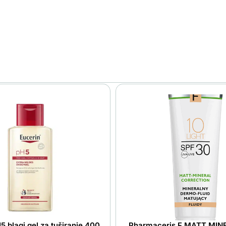
5 blagi gel za tuširanje 400
Pharmaceris F MATT MINE