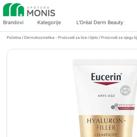
Brandovi
Kategorije
L’Oréal Derm Beauty
Početna
/
Dermokozmetika - Proizvodi za lice i tijelo
/
Proizvodi za njegu ti