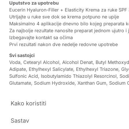
Uputstvo za upotrebu
Eucerin Hyaluron-Filler + Elasticity Krema za ruke SPF
Utrljajte u ruke sve dok se krema potpuno ne upije
Maksimalno 4 aplikacije dnevno bilo kojeg preparata k
Za najbolje rezultate nanosite preparat jednom ujutro 
Izbegavajte kontakt sa očima
Prvi rezultati nakon dve nedelje redovne upotrebe
Svi sastojci
Voda, Cetearyl Alcohol, Alcohol Denat, Butyl Methoxyd
Adipate, Ethylhexyl Salicylate, Ethylhexyl Triazone, 
Sulfonic Acid, Isobutylamido Thiazolyl Resorcinol, Sod
Glutamate, Sodium Hydroxide, Xanthan Gum, Sodium Ch
Kako koristiti
Sastav