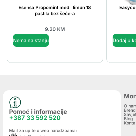
Esensa Propomint med i limun 18
Easycol
pastila bez šećera
9.20
KM
Nema na stanju
Dodaj u k
Mon
O na
Brend
Pomoć i informacije
Savje
+387 33 592 520
Blog
Konta
Mail za upite o web narudžbama: