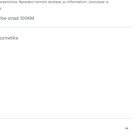
raznicima. Navedeni termini dostave su informativni i proizlaze iz
e
džbe iznad 100KM
kozmetika