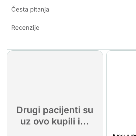
Česta pitanja
Recenzije
Drugi pacijenti su
uz ovo kupili i...
Eucerin pH