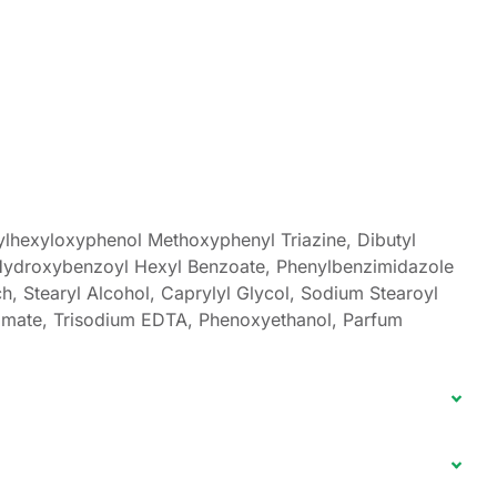
ylhexyloxyphenol Methoxyphenyl Triazine, Dibutyl
no Hydroxybenzoyl Hexyl Benzoate, Phenylbenzimidazole
h, Stearyl Alcohol, Caprylyl Glycol, Sodium Stearoyl
namate, Trisodium EDTA, Phenoxyethanol, Parfum