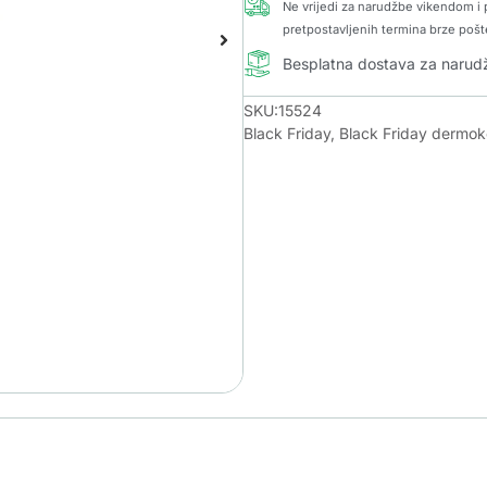
Ne vrijedi za narudžbe vikendom i p
pretpostavljenih termina brze pošt
Besplatna dostava za naru
SKU:15524
Black Friday
,
Black Friday dermo