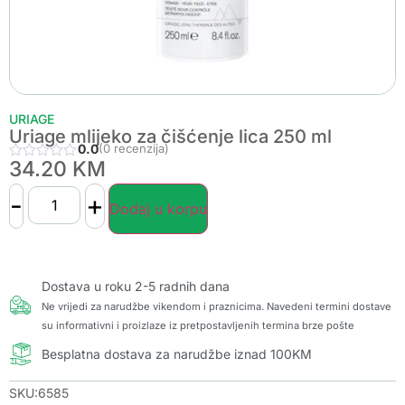
URIAGE
Uriage mlijeko za čišćenje lica 250 ml
0.0
(0 recenzija)
34.20
KM
-
+
Dodaj u korpu
Dostava u roku 2-5 radnih dana
Ne vrijedi za narudžbe vikendom i praznicima. Navedeni termini dostave
su informativni i proizlaze iz pretpostavljenih termina brze pošte
Besplatna dostava za narudžbe iznad 100KM
SKU:6585