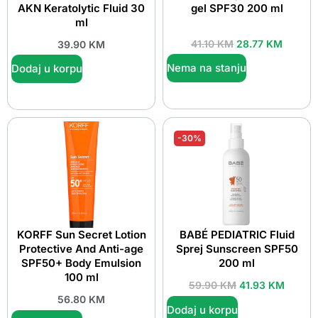
AKN Keratolytic Fluid 30
gel SPF30 200 ml
ml
41.10
KM
28.77
KM
39.90
KM
Nema na stanju
Dodaj u korpu
-30%
KORFF Sun Secret Lotion
BABÉ PEDIATRIC Fluid
Protective And Anti-age
Sprej Sunscreen SPF50
SPF50+ Body Emulsion
200 ml
100 ml
59.90
KM
41.93
KM
56.80
KM
Dodaj u korpu