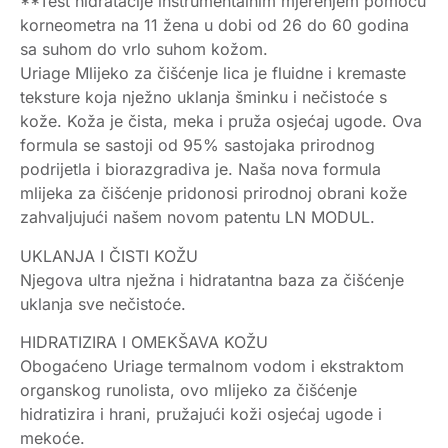
**Test hidratacije instrumentalnim mjerenjem pomoću
korneometra na 11 žena u dobi od 26 do 60 godina
sa suhom do vrlo suhom kožom.
Uriage Mlijeko za čišćenje lica je fluidne i kremaste
teksture koja nježno uklanja šminku i nečistoće s
kože. Koža je čista, meka i pruža osjećaj ugode. Ova
formula se sastoji od 95% sastojaka prirodnog
podrijetla i biorazgradiva je. Naša nova formula
mlijeka za čišćenje pridonosi prirodnoj obrani kože
zahvaljujući našem novom patentu LN MODUL.
UKLANJA I ČISTI KOŽU
Njegova ultra nježna i hidratantna baza za čišćenje
uklanja sve nečistoće.
HIDRATIZIRA I OMEKŠAVA KOŽU
Obogaćeno Uriage termalnom vodom i ekstraktom
organskog runolista, ovo mlijeko za čišćenje
hidratizira i hrani, pružajući koži osjećaj ugode i
mekoće.