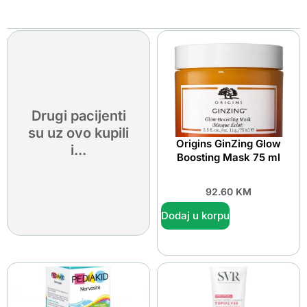
Drugi pacijenti
su uz ovo kupili
Origins GinZing Glow
i...
Boosting Mask 75 ml
92.60
KM
Dodaj u korpu