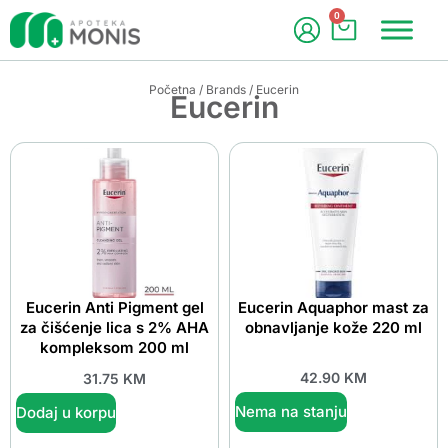
0
Početna
/
Brands
/ Eucerin
Eucerin
Eucerin Anti Pigment gel
Eucerin Aquaphor mast za
za čišćenje lica s 2% AHA
obnavljanje kože 220 ml
kompleksom 200 ml
42.90
KM
31.75
KM
Nema na stanju
Dodaj u korpu