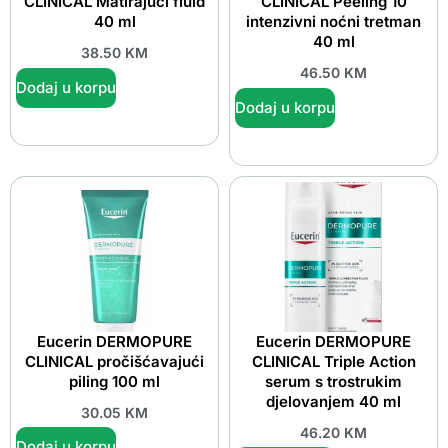
CLINICAL Matirajući fluid
CLINICAL Peeling 10
40 ml
intenzivni noćni tretman
40 ml
38.50
KM
46.50
KM
Dodaj u korpu
Dodaj u korpu
Eucerin DERMOPURE
Eucerin DERMOPURE
CLINICAL pročišćavajući
CLINICAL Triple Action
piling 100 ml
serum s trostrukim
djelovanjem 40 ml
30.05
KM
46.20
KM
Dodaj u korpu