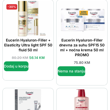
-30%
Eucerin Hyaluron-Filler +
Eucerin Hyaluron-Filler
Elasticity Ultra light SPF 50
dnevna za suhu SPF15 50
fluid 50 ml
ml + noćna krema 50 ml
PROMO
80.20
KM
56.14
KM
75.80
KM
Dodaj u korpu
Nema na stanju