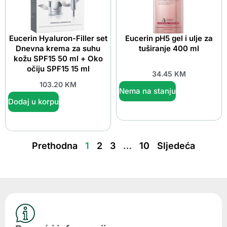
Eucerin Hyaluron-Filler set
Eucerin pH5 gel i ulje za
Dnevna krema za suhu
tuširanje 400 ml
kožu SPF15 50 ml + Oko
očiju SPF15 15 ml
34.45
KM
103.20
KM
Nema na stanju
Dodaj u korpu
Prethodna
1
2
3
…
10
Sljedeća