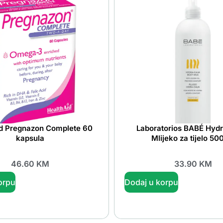
d Pregnazon Complete 60
Laboratorios BABÉ Hyd
kapsula
Mlijeko za tijelo 50
46.60
KM
33.90
KM
orpu
Dodaj u korpu