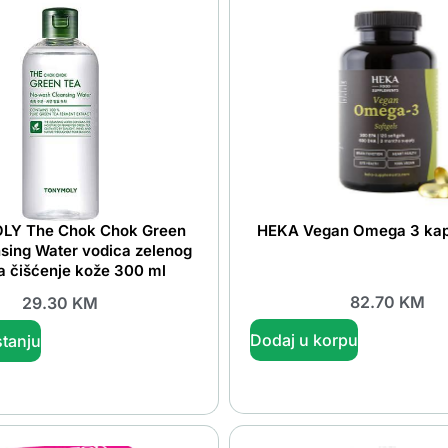
Y The Chok Chok Green
HEKA Vegan Omega 3 kap
sing Water vodica zelenog
a čišćenje kože 300 ml
82.70
KM
29.30
KM
Dodaj u korpu
tanju