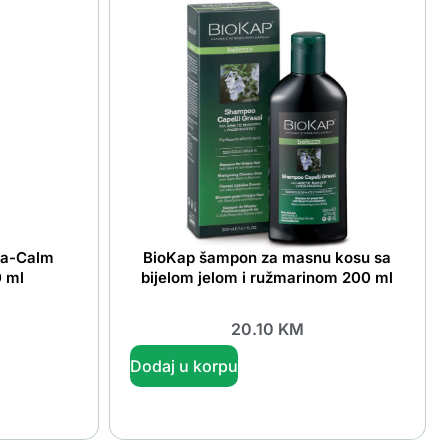
ra-Calm
BioKap šampon za masnu kosu sa
0 ml
bijelom jelom i ružmarinom 200 ml
20.10
KM
Dodaj u korpu