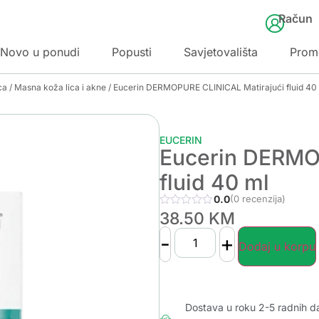
Račun
Novo u ponudi
Popusti
Savjetovališta
Prom
ca
/
Masna koža lica i akne
/ Eucerin DERMOPURE CLINICAL Matirajući fluid 40
EUCERIN
Eucerin DERMO
fluid 40 ml
0.0
(0 recenzija)
38.50
KM
-
+
Dodaj u korpu
Dostava u roku 2-5 radnih d