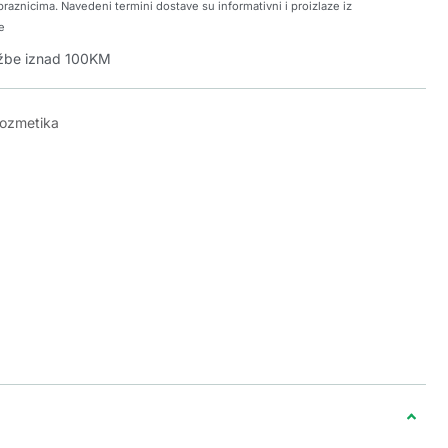
raznicima. Navedeni termini dostave su informativni i proizlaze iz
e
džbe iznad 100KM
kozmetika