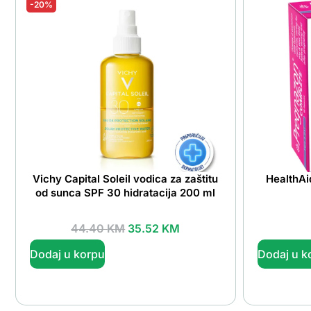
-20%
Vichy Capital Soleil vodica za zaštitu
HealthAi
od sunca SPF 30 hidratacija 200 ml
44.40
KM
35.52
KM
Dodaj u korpu
Dodaj u k