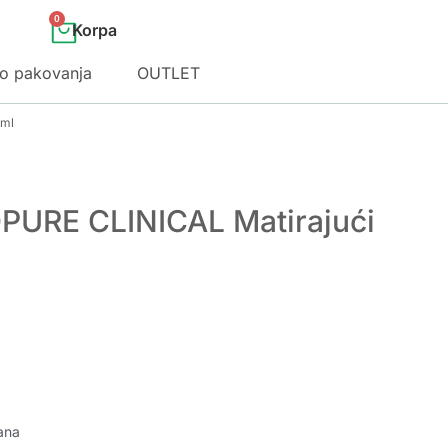
0
o pakovanja
OUTLET
 ml
PURE CLINICAL Matirajući
ana