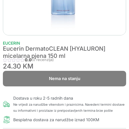
EUCERIN
Eucerin DermatoCLEAN [HYALURON]
micelarna pjena 150 ml
0.0
(0 recenzija)
24.30
KM
Nema na stanju
Dostava u roku 2-5 radnih dana
Ne vrijedi za narudžbe vikendom i praznicima. Navedeni termini dostave
su informativni i proizlaze iz pretpostavljenih termina brze pošte
Besplatna dostava za narudžbe iznad 100KM