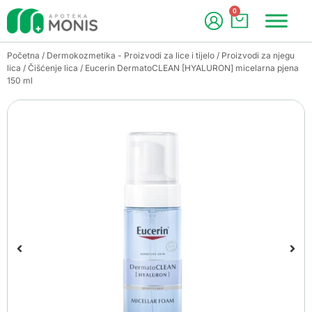
0
Početna
/
Dermokozmetika - Proizvodi za lice i tijelo
/
Proizvodi za njegu
lica
/
Čišćenje lica
/ Eucerin DermatoCLEAN [HYALURON] micelarna pjena
150 ml