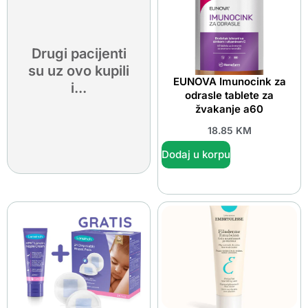
Drugi pacijenti
su uz ovo kupili
EUNOVA Imunocink za
i...
odrasle tablete za
žvakanje a60
18.85
KM
Dodaj u korpu