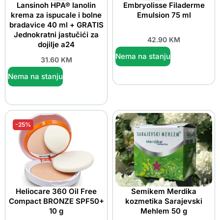
Lansinoh HPA® lanolin
Embryolisse Filaderme
krema za ispucale i bolne
Emulsion 75 ml
bradavice 40 ml + GRATIS
Jednokratni jastučići za
42.90
KM
dojilje a24
Nema na stanju
31.60
KM
Nema na stanju
-25%
Heliocare 360 Oil Free
Semikem Merdika
Compact BRONZE SPF50+
kozmetika Sarajevski
10 g
Mehlem 50 g