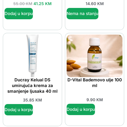
55.00
KM
41.25
KM
14.60
KM
Dodaj u korpu
Nema na stanju
Ducray Kelual DS
D-Vital Bademovo ulje 100
umirujuća krema za
ml
smanjenje ljusaka 40 ml
9.90
KM
35.85
KM
Dodaj u korpu
Dodaj u korpu