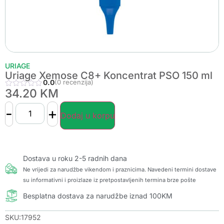
URIAGE
Uriage Xemose C8+ Koncentrat PSO 150 ml
0.0
(0 recenzija)
34.20
KM
-
+
Dodaj u korpu
Dostava u roku 2-5 radnih dana
Ne vrijedi za narudžbe vikendom i praznicima. Navedeni termini dostave
su informativni i proizlaze iz pretpostavljenih termina brze pošte
Besplatna dostava za narudžbe iznad 100KM
SKU:17952