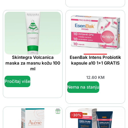
Skintegra Volcanica
EsenBak Intens Probiotik
maska za masnu kožu 100
kapsule a10 1+1 GRATIS
ml
12.60
KM
Pročitaj više
Nema na stanju
-30%