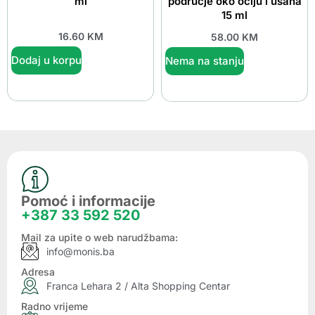
ml
područje oko očiju i usana
15 ml
16.60
KM
58.00
KM
Dodaj u korpu
Nema na stanju
Pomoć i informacije
+387 33 592 520
Mail za upite o web narudžbama:
info@monis.ba
Adresa
Franca Lehara 2 / Alta Shopping Centar
Radno vrijeme