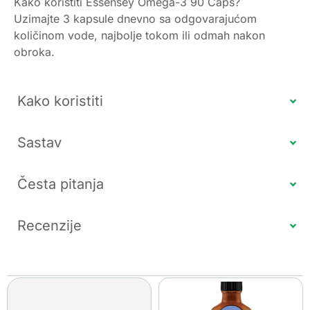
Kako koristiti Essensey Omega-3 90 Caps?
Uzimajte 3 kapsule dnevno sa odgovarajućom
količinom vode, najbolje tokom ili odmah nakon
obroka.
Kako koristiti
Sastav
Česta pitanja
Recenzije