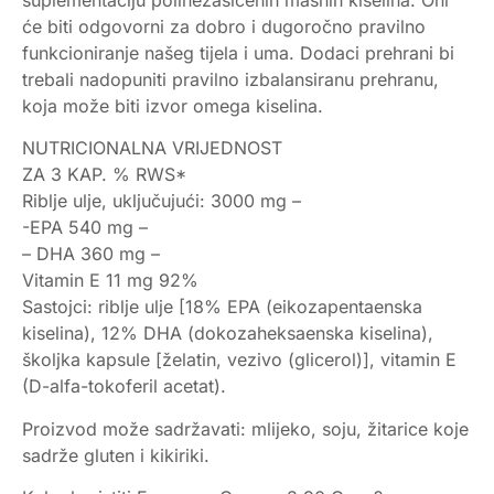
će biti odgovorni za dobro i dugoročno pravilno
funkcioniranje našeg tijela i uma. Dodaci prehrani bi
trebali nadopuniti pravilno izbalansiranu prehranu,
koja može biti izvor omega kiselina.
NUTRICIONALNA VRIJEDNOST
ZA 3 KAP. % RWS*
Riblje ulje, uključujući: 3000 mg –
-EPA​ 540 mg –
– DHA 360 mg –
Vitamin E 11 mg 92%
Sastojci: riblje ulje [18% EPA (eikozapentaenska
kiselina), 12% DHA (dokozaheksaenska kiselina),
školjka kapsule [želatin, vezivo (glicerol)], vitamin E
(D-alfa-tokoferil acetat).
Proizvod može sadržavati: mlijeko, soju, žitarice koje
sadrže gluten i kikiriki.