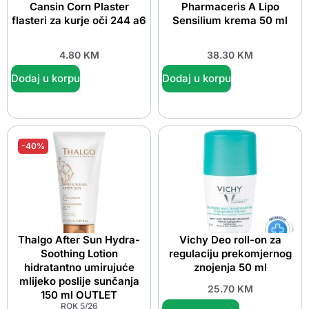
Cansin Corn Plaster
Pharmaceris A Lipo
flasteri za kurje oči 244 a6
Sensilium krema 50 ml
4.80
KM
38.30
KM
Dodaj u korpu
Dodaj u korpu
-40%
Thalgo After Sun Hydra-
Vichy Deo roll-on za
Soothing Lotion
regulaciju prekomjernog
hidratantno umirujuće
znojenja 50 ml
mlijeko poslije sunčanja
25.70
KM
150 ml OUTLET
ROK 5/26