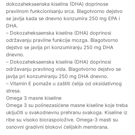
dokozaheksaenska kiselina (DHA) doprinose
pravilnom funkcionisanju srca. Blagotvorno dejstvo
se javlja kada se dnevno konzumira 250 mg EPA i
DHA.
– Dokozaheksaenska kiselina (DHA) doprinosi
održavanju pravilne funkcije mozga. Blagotvorno
dejstvo se javlja pri konzumiranju 250 mg DHA
dnevno.
– Dokozaheksaenska kiselina (DHA) doprinosi
održavanju pravilnog vida. Blagotvorno dejstvo se
javlja pri konzumiranju 250 mg DHA dnevno.
– Vitamin E pomaže u zaštiti ćelija od oksidativnog
stresa.
Omega 3 masne kiseline
Omega 3 su polinezasićene masne kiseline koje treba
uključiti u svakodnevnu prehranu svakoga. Kiseline iz
ribe su visoko bioraspoložive. Omega-3 masti su
osnovni gradivni blokovi ćelijskih membrana.