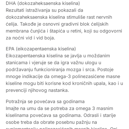
DHA (dokozaheksaenska kiselina)
Rezultati istraživanja su pokazali da
dokozaheksaenska kiselina stimuliše rast nervnih
ćelija. Takođe je osnovni gradivni blok ćelijskih
membrana čunjića i štapića u retini, koji su odgovorni
za noćni vid i vid boja.
EPA (eikozapentaenska kiselina)
Eikozapentaenska kiselina se javlja u moždanim
stanicama i vjeruje se da igra važnu ulogu u
podržavanju funkcioniranja mozga i srca. Postoje
mnoge indikacije da omega-3 polinezasićene masne
kiseline mogu biti korisne kod kroničnih upala, kao i u
prevenciji njihovog nastanka.
Potražnja se povećava sa godinama
Imajte na umu da se potreba za omega 3 masnim
kiselinama povećava sa godinama. Odrasli i starije
osobe treba da obrate posebnu pažnju na
suplementaciju polinezasićenih masnih kiselina. Oni