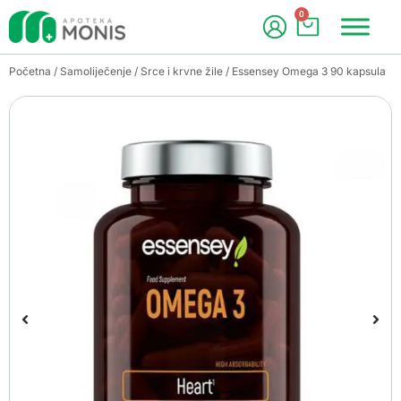
0
Početna
/
Samoliječenje
/
Srce i krvne žile
/ Essensey Omega 3 90 kapsula