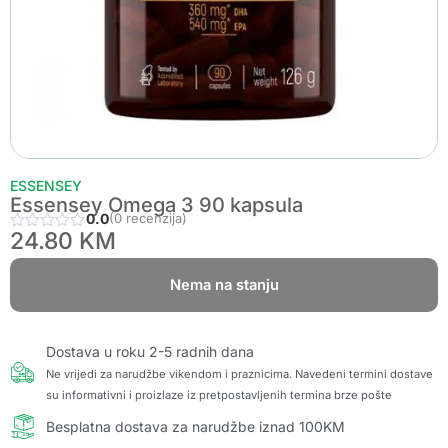
ESSENSEY
Essensey Omega 3 90 kapsula
0.0
(0 recenzija)
24.80
KM
Nema na stanju
Dostava u roku 2-5 radnih dana
Ne vrijedi za narudžbe vikendom i praznicima. Navedeni termini dostave
su informativni i proizlaze iz pretpostavljenih termina brze pošte
Besplatna dostava za narudžbe iznad 100KM