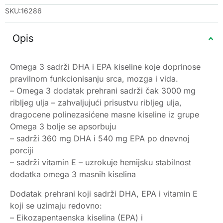
SKU:16286
Opis
Omega 3 sadrži DHA i EPA kiseline koje doprinose
pravilnom funkcionisanju srca, mozga i vida.
– Omega 3 dodatak prehrani sadrži čak 3000 mg
ribljeg ulja – zahvaljujući prisustvu ribljeg ulja,
dragocene polinezasićene masne kiseline iz grupe
Omega 3 bolje se apsorbuju
– sadrži 360 mg DHA i 540 mg EPA po dnevnoj
porciji
– sadrži vitamin E – uzrokuje hemijsku stabilnost
dodatka omega 3 masnih kiselina
Dodatak prehrani koji sadrži DHA, EPA i vitamin E
koji se uzimaju redovno:
– Eikozapentaenska kiselina (EPA) i