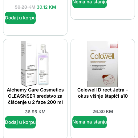
Nema na stanju
50.20
KM
30.12
KM
Dodaj u korpu
Alchemy Care Cosmetics
Colowell Direct Jetra –
CLEASNSER sredstvo za
okus višnje štapići a10
čišćenje u 2 faze 200 ml
26.30
KM
36.95
KM
Nema na stanju
Dodaj u korpu