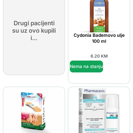
Drugi pacijenti
su uz ovo kupili
Cydonia Bademovo ulje
i...
100 ml
6.20
KM
Nema na stanju