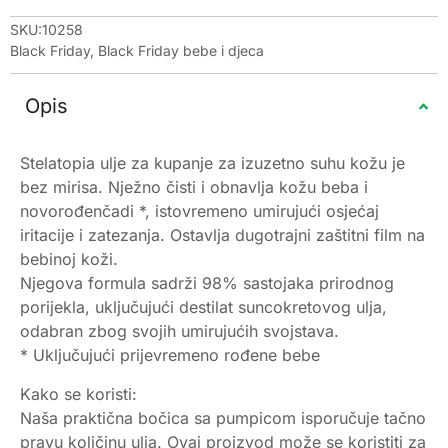
SKU:10258
Black Friday
,
Black Friday bebe i djeca
Opis
Stelatopia ulje za kupanje za izuzetno suhu kožu je
bez mirisa. Nježno čisti i obnavlja kožu beba i
novorođenčadi *, istovremeno umirujući osjećaj
iritacije i zatezanja. Ostavlja dugotrajni zaštitni film na
bebinoj koži.
Njegova formula sadrži 98% sastojaka prirodnog
porijekla, uključujući destilat suncokretovog ulja,
odabran zbog svojih umirujućih svojstava.
* Uključujući prijevremeno rođene bebe
Kako se koristi:
Naša praktična bočica sa pumpicom isporučuje tačno
pravu količinu ulja. Ovaj proizvod može se koristiti za