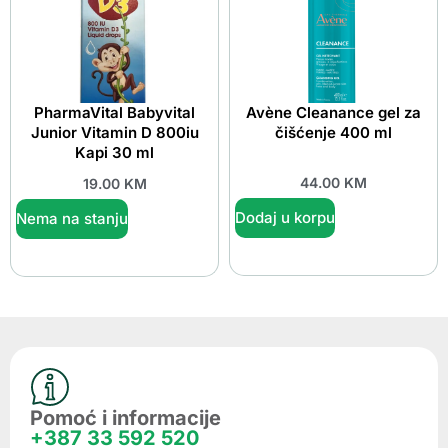
PharmaVital Babyvital
Avène Cleanance gel za
Junior Vitamin D 800iu
čišćenje 400 ml
Kapi 30 ml
44.00
KM
19.00
KM
Dodaj u korpu
Nema na stanju
Pomoć i informacije
+387 33 592 520