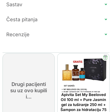
Sastav
Česta pitanja
Recenzije
Drugi pacijenti
su uz ovo kupili
Apivita Set My Beeloved
i...
Oil 100 ml + Pure Jasmin
gel za tuširanje 250 ml +
Šampon za hidrataciju 75