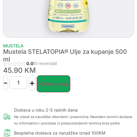
MUSTELA
Mustela STELATOPIA® Ulje za kupanje 500
ml
0.0
(0 recenzija)
45.90
KM
-
+
Dodaj u korpu
Dostava u roku 2-5 radnih dana
Ne vrijedi za narudžbe vikendom i praznicima. Navedeni termini dostave
su informativni i proizlaze iz pretpostavljenih termina brze pošte
Besplatna dostava za narudžbe iznad 100KM