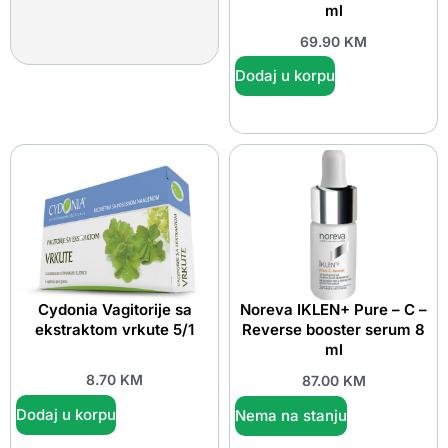
ml
69.90
KM
Dodaj u korpu
Cydonia Vagitorije sa
Noreva IKLEN+ Pure – C –
ekstraktom vrkute 5/1
Reverse booster serum 8
ml
8.70
KM
87.00
KM
Dodaj u korpu
Nema na stanju