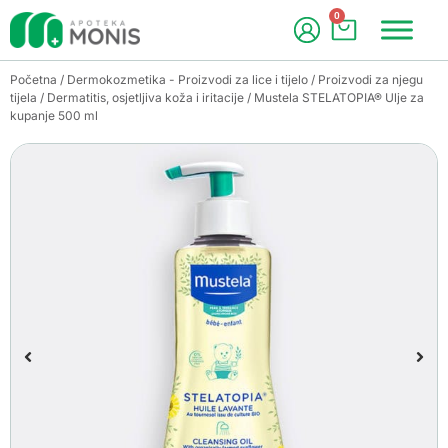
0
Početna
/
Dermokozmetika - Proizvodi za lice i tijelo
/
Proizvodi za njegu
tijela
/
Dermatitis, osjetljiva koža i iritacije
/ Mustela STELATOPIA® Ulje za
kupanje 500 ml