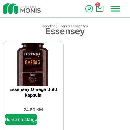
0
Početna
/
Brands
/ Essensey
Essensey
Essensey Omega 3 90
kapsula
24.80
KM
Nema na stanju