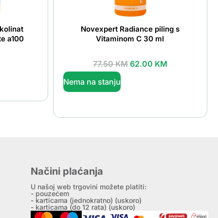
kolinat
Novexpert Radiance piling s
te a100
Vitaminom C 30 ml
77.50
KM
62.00
KM
Nema na stanju
Načini plaćanja
U našoj web trgovini možete platiti:
- pouzećem
- karticama (jednokratno) (uskoro)
- karticama (do 12 rata) (uskoro)