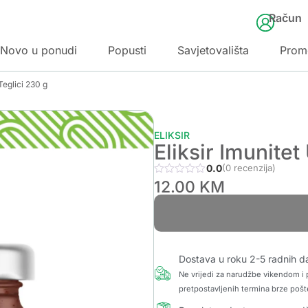
Račun
Novo u ponudi
Popusti
Savjetovališta
Prom
 Teglici 230 g
ELIKSIR
Eliksir Imunitet
0.0
(0 recenzija)
12.00
KM
Dostava u roku 2-5 radnih d
Ne vrijedi za narudžbe vikendom i p
pretpostavljenih termina brze pošt