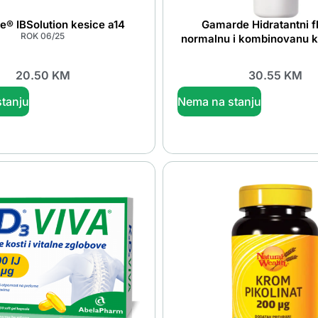
le® IBSolution kesice a14
Gamarde Hidratantni fl
ROK 06/25
normalnu i kombinovanu k
20.50
KM
30.55
KM
tanju
Nema na stanju