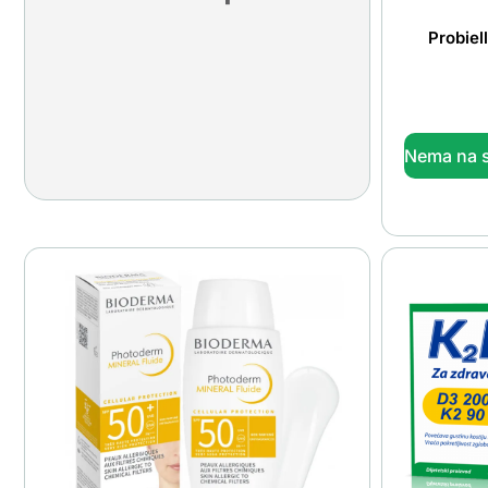
Probiel
Nema na s