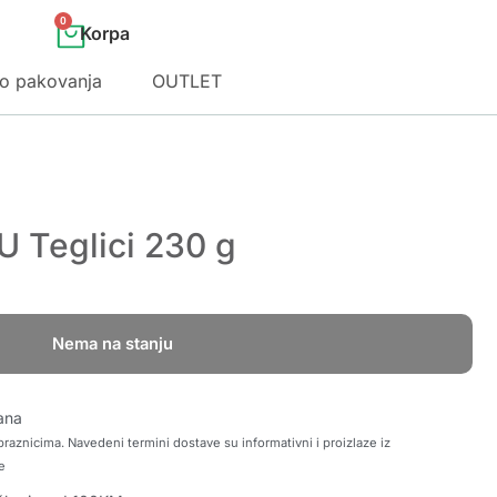
0
o pakovanja
OUTLET
 U Teglici 230 g
Nema na stanju
ana
raznicima. Navedeni termini dostave su informativni i proizlaze iz
e