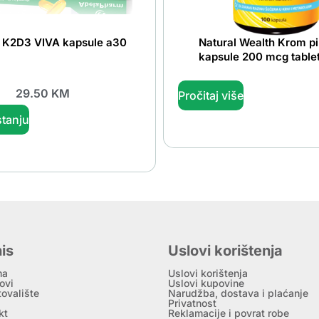
 K2D3 VIVA kapsule a30
Natural Wealth Krom pi
kapsule 200 mcg table
29.50
KM
Pročitaj više
tanju
is
Uslovi korištenja
ma
Uslovi korištenja
ovi
Uslovi kupovine
tovalište
Narudžba, dostava i plaćanje
Privatnost
kt
Reklamacije i povrat robe