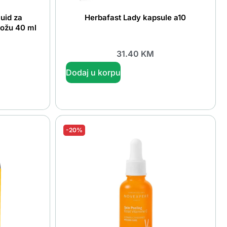
uid za
Herbafast Lady kapsule a10
ožu 40 ml
31.40
KM
Dodaj u korpu
-20%