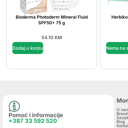
Bioderma Photoderm Mineral Fluid
Herbiko
SPF50+ 75 g
54.10
KM
Dodaj u korpu
Nema na s
Mon
O na
Brend
Pomoć i informacije
Savje
+387 33 592 520
Blog
Konta