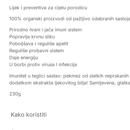
Lijek i preventiva za cijelu porodicu
100% organski proizvodi od pažljivo odabranih sastojaka
Prirodno hrani i jača imuni sistem
Popravlja krvnu sliku
Poboljšava i reguliše apetit
Reguliše probavni sistem
Daje energiju
U borbi protiv virusa I infekcija
Imunitet u teglici sastav: pekmez od slatkih neprskanih
dodatkom ekstrakta ljekovitog bilja! Samljevena, glat
230g
Kako koristiti