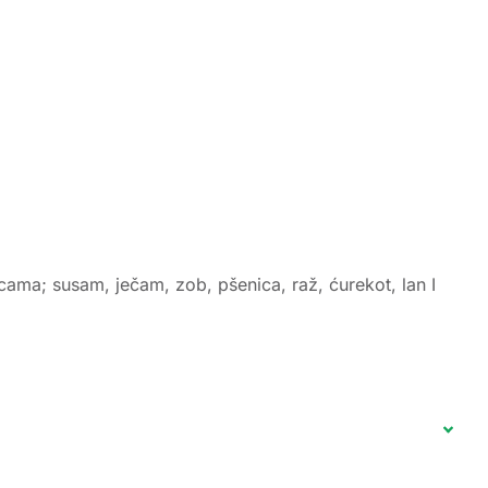
icama; susam, ječam, zob, pšenica, raž, ćurekot, lan I