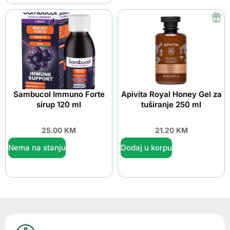
Sambucol Immuno Forte
Apivita Royal Honey Gel za
sirup 120 ml
tuširanje 250 ml
25.00
KM
21.20
KM
Nema na stanju
Dodaj u korpu