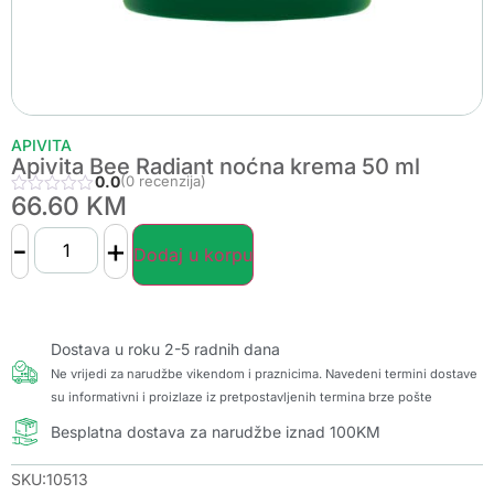
APIVITA
Apivita Bee Radiant noćna krema 50 ml
0.0
(0 recenzija)
66.60
KM
-
+
Dodaj u korpu
Dostava u roku 2-5 radnih dana
Ne vrijedi za narudžbe vikendom i praznicima. Navedeni termini dostave
su informativni i proizlaze iz pretpostavljenih termina brze pošte
Besplatna dostava za narudžbe iznad 100KM
SKU:10513