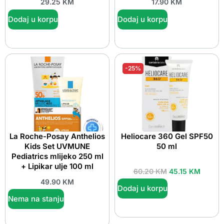
29.25
KM
17.90
KM
Dodaj u korpu
Dodaj u korpu
-25%
La Roche-Posay Anthelios
Heliocare 360 Gel SPF50
Kids Set UVMUNE
50 ml
Pediatrics mlijeko 250 ml
+ Lipikar ulje 100 ml
60.20
KM
45.15
KM
49.90
KM
Dodaj u korpu
Nema na stanju