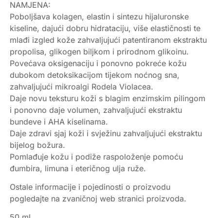
NAMJENA:
Poboljšava kolagen, elastin i sintezu hijaluronske
kiseline, dajući dobru hidrataciju, više elastičnosti te
mlađi izgled kože zahvaljujući patentiranom ekstraktu
propolisa, glikogen biljkom i prirodnom glikoinu.
Povećava oksigenaciju i ponovno pokreće kožu
dubokom detoksikacijom tijekom noćnog sna,
zahvaljujući mikroalgi Rodela Violacea.
Daje novu teksturu koži s blagim enzimskim pilingom
i ponovno daje volumen, zahvaljujući ekstraktu
bundeve i AHA kiselinama.
Daje zdravi sjaj koži i svježinu zahvaljujući ekstraktu
bijelog božura.
Pomlađuje kožu i podiže raspoloženje pomoću
đumbira, limuna i eteričnog ulja ruže.
Ostale informacije i pojedinosti o proizvodu
pogledajte na zvaničnoj web stranici proizvoda.
50 ml