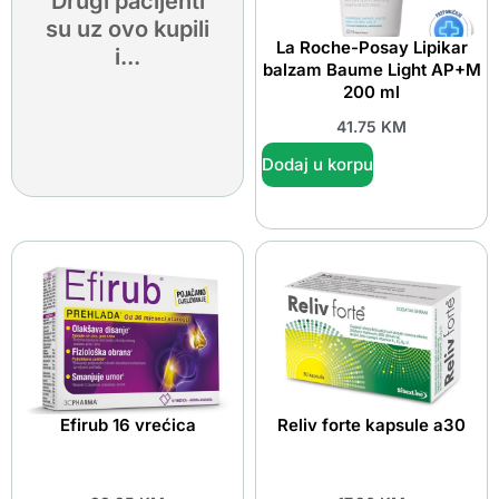
Drugi pacijenti
su uz ovo kupili
La Roche-Posay Lipikar
i...
balzam Baume Light AP+M
200 ml
41.75
KM
Dodaj u korpu
Efirub 16 vrećica
Reliv forte kapsule a30