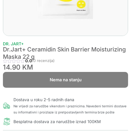
DR. JART+
Dr.Jart+ Ceramidin Skin Barrier Moisturizing
Maska 22 g
0.0
(0 recenzija)
14.90
KM
Nema na stanju
Dostava u roku 2-5 radnih dana
Ne vrijedi za narudžbe vikendom i praznicima. Navedeni termini dostave
su informativni i proizlaze iz pretpostavljenih termina brze pošte
Besplatna dostava za narudžbe iznad 100KM