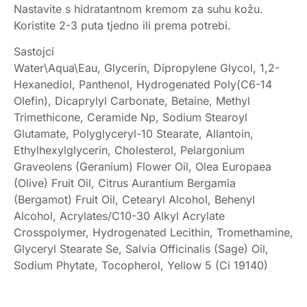
Nastavite s hidratantnom kremom za suhu kožu.
Koristite 2-3 puta tjedno ili prema potrebi.
Sastojci
Water\Aqua\Eau, Glycerin, Dipropylene Glycol, 1,2-
Hexanediol, Panthenol, Hydrogenated Poly(C6-14
Olefin), Dicaprylyl Carbonate, Betaine, Methyl
Trimethicone, Ceramide Np, Sodium Stearoyl
Glutamate, Polyglyceryl-10 Stearate, Allantoin,
Ethylhexylglycerin, Cholesterol, Pelargonium
Graveolens (Geranium) Flower Oil, Olea Europaea
(Olive) Fruit Oil, Citrus Aurantium Bergamia
(Bergamot) Fruit Oil, Cetearyl Alcohol, Behenyl
Alcohol, Acrylates/C10-30 Alkyl Acrylate
Crosspolymer, Hydrogenated Lecithin, Tromethamine,
Glyceryl Stearate Se, Salvia Officinalis (Sage) Oil,
Sodium Phytate, Tocopherol, Yellow 5 (Ci 19140)