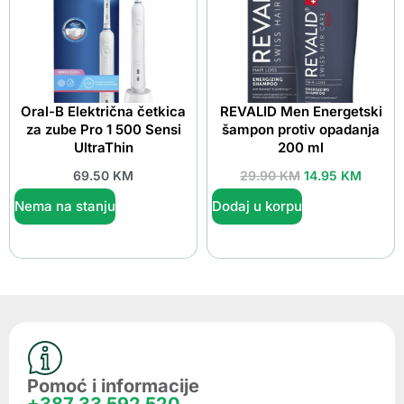
Oral-B Električna četkica
REVALID Men Energetski
za zube Pro 1 500 Sensi
šampon protiv opadanja
UltraThin
200 ml
69.50
KM
29.90
KM
14.95
KM
Nema na stanju
Dodaj u korpu
Pomoć i informacije
+387 33 592 520