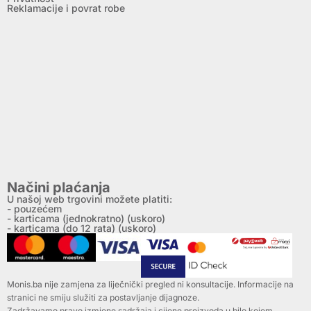
Reklamacije i povrat robe
Načini plaćanja
U našoj web trgovini možete platiti:
- pouzećem
- karticama (jednokratno) (uskoro)
- karticama (do 12 rata) (uskoro)
Monis.ba nije zamjena za liječnički pregled ni konsultacije. Informacije na
stranici ne smiju služiti za postavljanje dijagnoze.
Zadržavamo pravo izmjene sadržaja i cijene proizvoda u bilo kojem