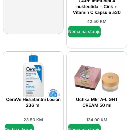
CARE Immunell 4
nukleotida + Cink +
Vitamin C kapsule a30
42.50
KM
Nema na stanju
CeraVe Hidratantni Losion
Uchka META-LIGHT
236 ml
CREAM 50 ml
23.50
KM
134.00
KM
Dodaj u korpu
Nema na stanju