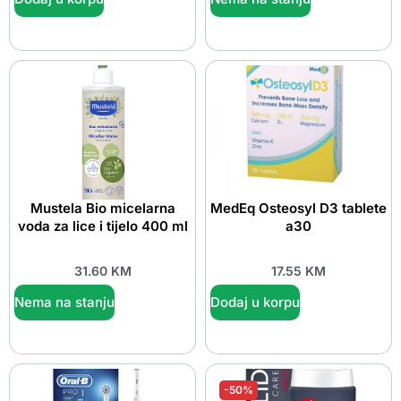
Mustela Bio micelarna
MedEq Osteosyl D3 tablete
voda za lice i tijelo 400 ml
a30
31.60
KM
17.55
KM
Nema na stanju
Dodaj u korpu
-50%