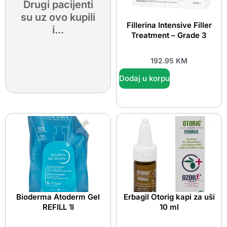
Drugi pacijenti
su uz ovo kupili
Fillerina Intensive Filler
i...
Treatment – Grade 3
192.95
KM
Dodaj u korpu
Bioderma Atoderm Gel
Erbagil Otorig kapi za uši
REFILL 1l
10 ml