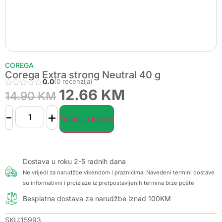
COREGA
Corega Extra strong Neutral 40 g
0.0
(0 recenzija)
12.66
KM
14.90
KM
-
+
Dodaj u korpu
Dostava u roku 2-5 radnih dana
Ne vrijedi za narudžbe vikendom i praznicima. Navedeni termini dostave
su informativni i proizlaze iz pretpostavljenih termina brze pošte
Besplatna dostava za narudžbe iznad 100KM
SKU:15993