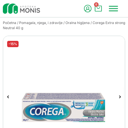
0
Početna
/
Pomagala, njega, i zdravlje
/
Oralna higijena
/ Corega Extra strong
Neutral 40 g
-15%