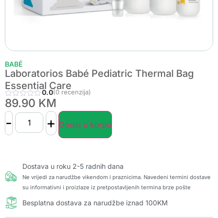
BABÉ
Laboratorios Babé Pediatric Thermal Bag
Essential Care
0.0
(0 recenzija)
89.90
KM
-
+
Dodaj u korpu
Dostava u roku 2-5 radnih dana
Ne vrijedi za narudžbe vikendom i praznicima. Navedeni termini dostave
su informativni i proizlaze iz pretpostavljenih termina brze pošte
Besplatna dostava za narudžbe iznad 100KM