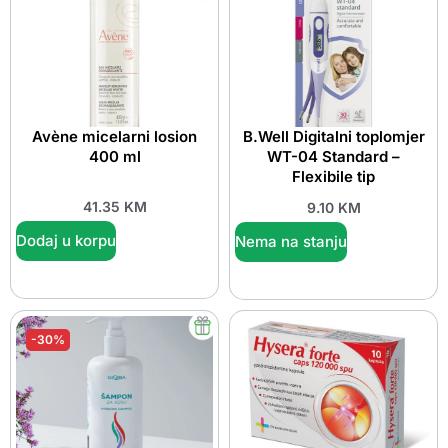
Avène micelarni losion
B.Well Digitalni toplomjer
400 ml
WT-04 Standard –
Flexibile tip
41.35
KM
9.10
KM
Dodaj u korpu
Nema na stanju
-30%