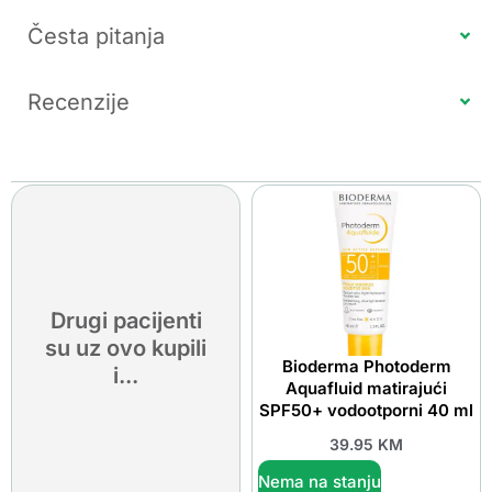
Česta pitanja
Recenzije
Drugi pacijenti
su uz ovo kupili
Bioderma Photoderm
i...
Aquafluid matirajući
SPF50+ vodootporni 40 ml
39.95
KM
Nema na stanju