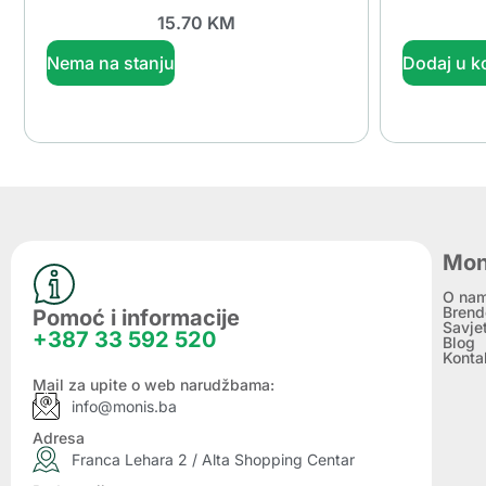
15.70
KM
Nema na stanju
Dodaj u k
Mon
O na
Brend
Pomoć i informacije
Savje
+387 33 592 520
Blog
Konta
Mail za upite o web narudžbama:
info@monis.ba
Adresa
Franca Lehara 2 / Alta Shopping Centar