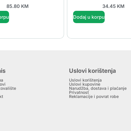
85.80
KM
34.45
KM
orpu
Dodaj u korpu
is
Uslovi korištenja
ma
Uslovi korištenja
ovi
Uslovi kupovine
tovalište
Narudžba, dostava i plaćanje
Privatnost
kt
Reklamacije i povrat robe