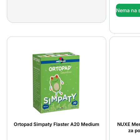
Nema na s
Ortopad Simpaty Flaster A20 Medium
NUXE Merv
za po