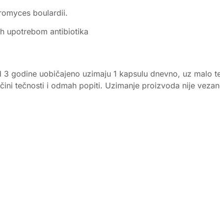
romyces boulardii.
nih upotrebom antibiotika
ad 3 godine uobičajeno uzimaju 1 kapsulu dnevno, uz malo t
oličini tečnosti i odmah popiti. Uzimanje proizvoda nije vez