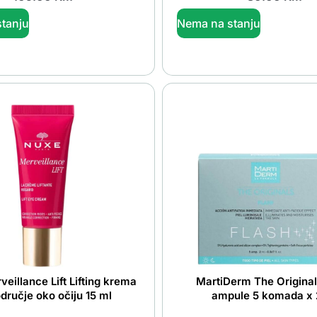
tanju
Nema na stanju
eillance Lift Lifting krema
MartiDerm The Original
dručje oko očiju 15 ml
ampule 5 komada x 