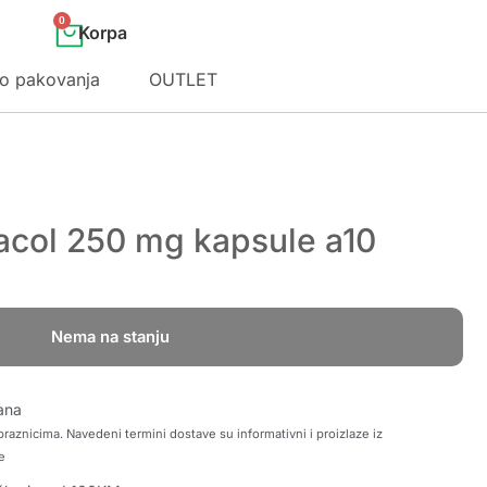
0
o pakovanja
OUTLET
lacol 250 mg kapsule a10
Nema na stanju
ana
raznicima. Navedeni termini dostave su informativni i proizlaze iz
e