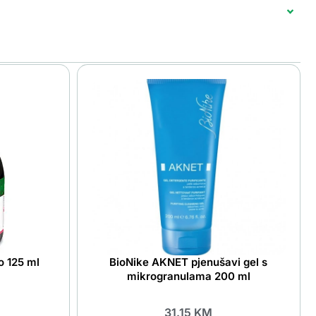
o 125 ml
BioNike AKNET pjenušavi gel s
mikrogranulama 200 ml
31.15
KM