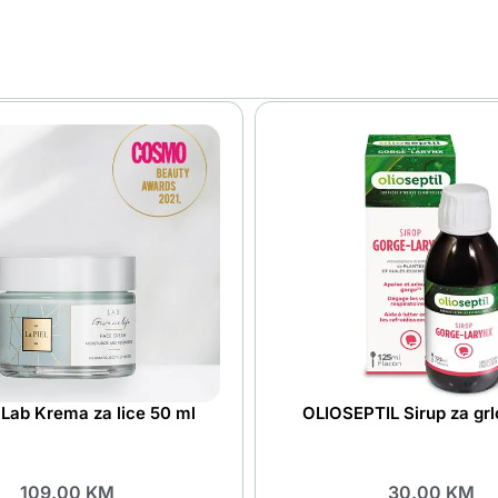
 Lab Krema za lice 50 ml
OLIOSEPTIL Sirup za grl
109.00
KM
30.00
KM