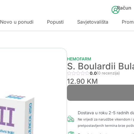
Račun
Novo u ponudi
Popusti
Savjetovališta
Prom
HEMOFARM
S. Boulardii Bu
0.0
(0 recenzija)
12.90
KM
Dostava u roku 2-5 radnih d
Ne vrijedi za narudžbe vikendom i p
pretpostavljenih termina brze pošt