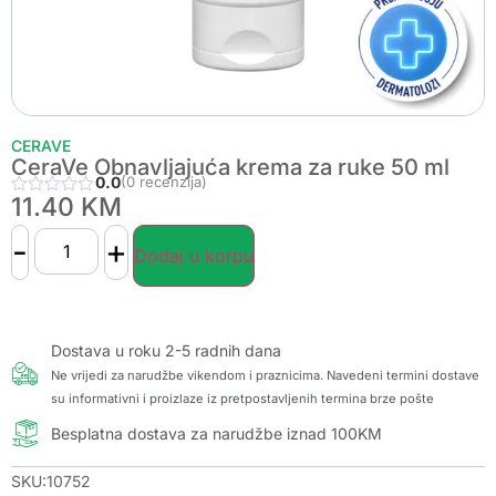
CERAVE
CeraVe Obnavljajuća krema za ruke 50 ml
0.0
(0 recenzija)
11.40
KM
-
+
Dodaj u korpu
Dostava u roku 2-5 radnih dana
Ne vrijedi za narudžbe vikendom i praznicima. Navedeni termini dostave
su informativni i proizlaze iz pretpostavljenih termina brze pošte
Besplatna dostava za narudžbe iznad 100KM
SKU:10752