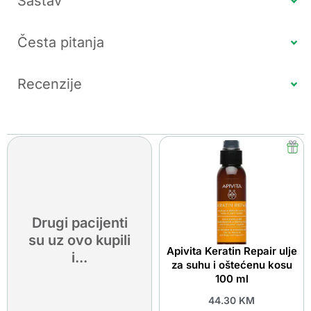
Sastav
Česta pitanja
Recenzije
Drugi pacijenti
su uz ovo kupili
Apivita Keratin Repair ulje
i...
za suhu i oštećenu kosu
100 ml
44.30
KM