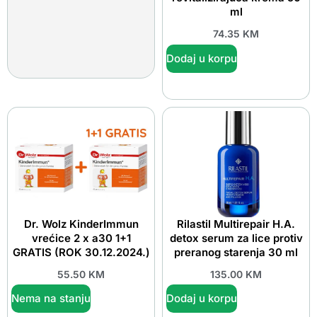
ml
74.35
KM
Dodaj u korpu
Dr. Wolz KinderImmun
Rilastil Multirepair H.A.
vrećice 2 x a30 1+1
detox serum za lice protiv
GRATIS (ROK 30.12.2024.)
preranog starenja 30 ml
55.50
KM
135.00
KM
Nema na stanju
Dodaj u korpu