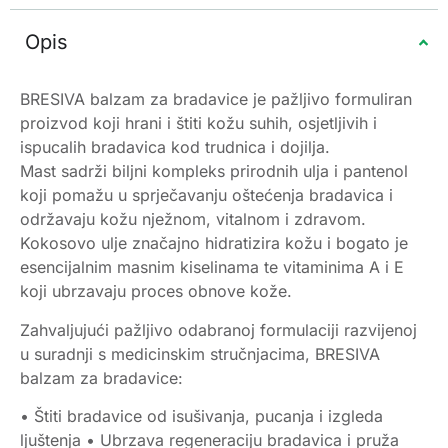
Opis
BRESIVA balzam za bradavice je pažljivo formuliran
proizvod koji hrani i štiti kožu suhih, osjetljivih i
ispucalih bradavica kod trudnica i dojilja.
Mast sadrži biljni kompleks prirodnih ulja i pantenol
koji pomažu u sprječavanju oštećenja bradavica i
održavaju kožu nježnom, vitalnom i zdravom.
Kokosovo ulje značajno hidratizira kožu i bogato je
esencijalnim masnim kiselinama te vitaminima A i E
koji ubrzavaju proces obnove kože.
Zahvaljujući pažljivo odabranoj formulaciji razvijenoj
u suradnji s medicinskim stručnjacima, BRESIVA
balzam za bradavice:
• Štiti bradavice od isušivanja, pucanja i izgleda
ljuštenja • Ubrzava regeneraciju bradavica i pruža