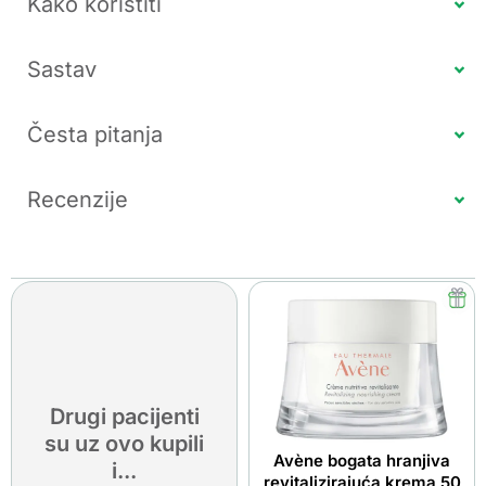
Kako koristiti
Sastav
Česta pitanja
Recenzije
Drugi pacijenti
su uz ovo kupili
Avène bogata hranjiva
i...
revitalizirajuća krema 50