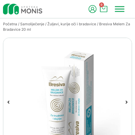
0
Početna
/
Samoliječenje
/
Žuljevi, kurije oči i bradavice
/ Bresiva Melem Za
Bradavice 20 ml