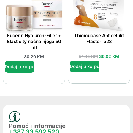
Eucerin Hyaluron-Filler +
Thiomucase Anticelulit
Elasticity noćna njega 50
Flasteri a28
ml
51.45
KM
36.02
KM
80.20
KM
Dodaj u korpu
Dodaj u korpu
Pomoć i informacije
+387 33 592 520