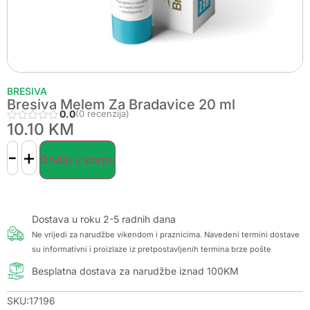
BRESIVA
Bresiva Melem Za Bradavice 20 ml
0.0
(0 recenzija)
10.10
KM
-
+
Dodaj u korpu
Dostava u roku 2-5 radnih dana
Ne vrijedi za narudžbe vikendom i praznicima. Navedeni termini dostave
su informativni i proizlaze iz pretpostavljenih termina brze pošte
Besplatna dostava za narudžbe iznad 100KM
SKU:17196