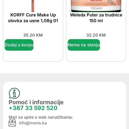
KORFF Cure Make Up
Weleda Puter za trudnice
olovka za usne 1,08g 01
150 ml
35.20
KM
32.20
KM
Dodaj u korpu
Nema na stanju
Pomoć i informacije
+387 33 592 520
Mail za upite o web narudžbama:
info@monis.ba