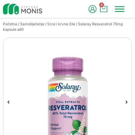
0
Početna
/
Samoliječenje
/
Srce i krvne žile
/ Solaray Resveratrol 75mg
kapsule a60