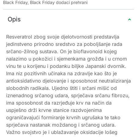
Black Friday
,
Black Friday dodaci prehrani
Opis
Resveratrol zbog svoje djelotvornosti predstavlja
jedinstveno prirodno sredstvo za poboljšanje rada
srčano-žilnog sustava. On je bioflavonoid kojeg
nalazimo u pokožici i sjemenkama grožđa i u crnom
vinu te u korijenu i podanku biljke Japanski dvornik.
Ima niz pozitivnih učinaka na zdravlje kao što je
antioksidativno djelovanje i sposobnost neutraliziranja
slobodnih radikala. Ujedno štiti i srčani mišić od
iznenadnog srčanog udara, sprječava srčanu fibrozu,
ima sposobnost da razrjeđuje krv na način da
uspješno drži krvne stanice razdvojenima
ograničavajući formiranje krvnih ugrušaka te tako
sprječava nastanak moždanog i srčanog udara.
Važno svojstvo je i ublažavanje oksidacije lošeg