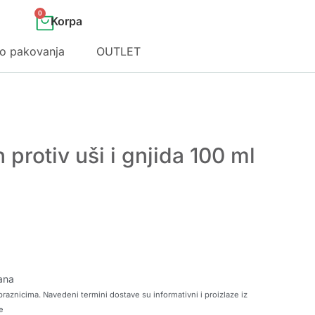
0
o pakovanja
OUTLET
n protiv uši i gnjida 100 ml
ana
raznicima. Navedeni termini dostave su informativni i proizlaze iz
e