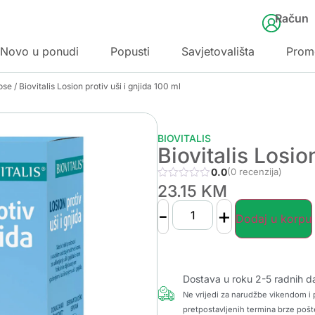
Račun
Novo u ponudi
Popusti
Savjetovališta
Prom
ose
/ Biovitalis Losion protiv uši i gnjida 100 ml
BIOVITALIS
Biovitalis Losio
0.0
(0 recenzija)
23.15
KM
-
+
Dodaj u korpu
Dostava u roku 2-5 radnih d
Ne vrijedi za narudžbe vikendom i p
pretpostavljenih termina brze pošt