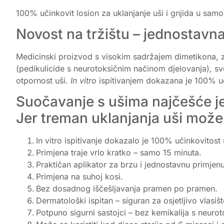
100% učinkovit losion za uklanjanje uši i gnjida u sam
Novost na tržištu – jednostav
Medicinski proizvod s visokim sadržajem dimetikona, za 
(pedikulicide s neurotoksičnim načinom djelovanja), svo
otpornost uši.
In vitro
ispitivanjem dokazana je 100% uč
Suočavanje s ušima najčešće je
Jer treman uklanjanja uši može 
In vitro ispitivanje dokazalo je 100% učinkovitost 
Primjena traje vrlo kratko – samo 15 minuta.
Praktičan aplikator za brzu i jednostavnu primjen
Primjena na suhoj kosi.
Bez dosadnog iščešljavanja pramen po pramen.
Dermatološki ispitan – siguran za osjetljivo vlasište
Potpuno sigurni sastojci – bez kemikalija s neuro