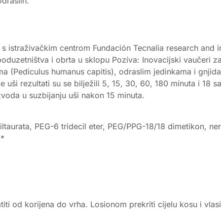
odraslih.
nji s istraživačkim centrom Fundación Tecnalia research and 
 poduzetništva i obrta u sklopu Poziva: Inovacijski vaučeri 
šima (Pediculus humanus capitis), odraslim jedinkama i gnji
e uši rezultati su se bilježili 5, 15, 30, 60, 180 minuta i 1
zvoda u suzbijanju uši nakon 15 minuta.
metiltaurata, PEG-6 tridecil eter, PEG/PPG-18/18 dimetikon, n
*
iti od korijena do vrha. Losionom prekriti cijelu kosu i vlas