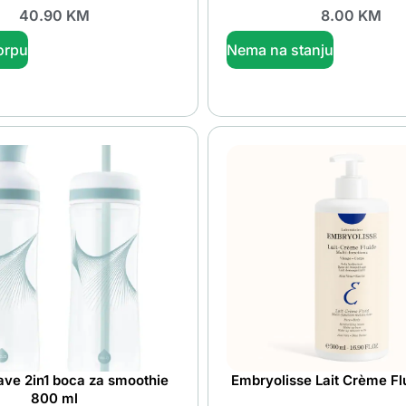
40.90
KM
8.00
KM
orpu
Nema na stanju
e 2in1 boca za smoothie
Embryolisse Lait Crème Fl
800 ml