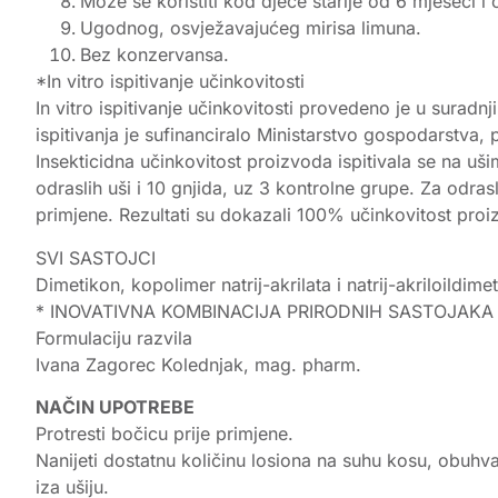
Može se koristiti kod djece starije od 6 mjeseci i 
Ugodnog, osvježavajućeg mirisa limuna.
Bez konzervansa.
*In vitro ispitivanje učinkovitosti
In vitro ispitivanje učinkovitosti provedeno je u surad
ispitivanja je sufinanciralo Ministarstvo gospodarstva,
Insekticidna učinkovitost proizvoda ispitivala se na u
odraslih uši i 10 gnjida, uz 3 kontrolne grupe. Za odrasl
primjene. Rezultati su dokazali 100% učinkovitost proi
SVI SASTOJCI
Dimetikon, kopolimer natrij-akrilata i natrij-akriloildi
* INOVATIVNA KOMBINACIJA PRIRODNIH SASTOJAKA 
Formulaciju razvila
Ivana Zagorec Kolednjak, mag. pharm.
NAČIN UPOTREBE
Protresti bočicu prije primjene.
Nanijeti dostatnu količinu losiona na suhu kosu, obuhvat
iza ušiju.