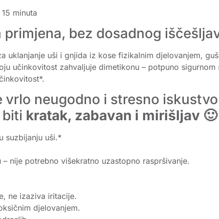
o 15 minuta
na primjena, bez dosadnog iščešlj
uklanjanje uši i gnjida iz kose fizikalnim djelovanjem, guše
ju učinkovitost zahvaljuje dimetikonu – potpuno sigurnom si
inkovitost*.
 vrlo neugodno i stresno iskustvo
biti
kratak, zabavan i mirišljav 🙂
u suzbijanju uši.*
u – nije potrebno višekratno uzastopno raspršivanje.
, ne izaziva iritacije.
toksičnim djelovanjem.