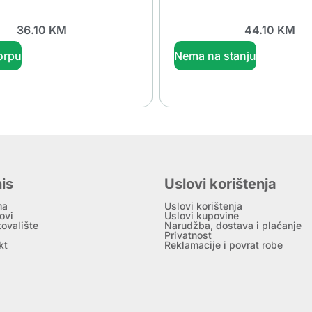
36.10
KM
44.10
KM
orpu
Nema na stanju
is
Uslovi korištenja
ma
Uslovi korištenja
ovi
Uslovi kupovine
tovalište
Narudžba, dostava i plaćanje
Privatnost
kt
Reklamacije i povrat robe