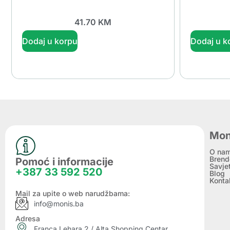
41.70
KM
Dodaj u korpu
Dodaj u k
Mon
O na
Brend
Pomoć i informacije
Savje
+387 33 592 520
Blog
Konta
Mail za upite o web narudžbama:
info@monis.ba
Adresa
Franca Lehara 2 / Alta Shopping Centar