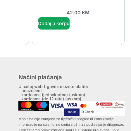
42.00
KM
Dodaj u korpu
Načini plaćanja
U našoj web trgovini možete platiti:
- pouzećem
- karticama (jednokratno) (uskoro)
- karticama (do 12 rata) (uskoro)
Monis.ba nije zamjena za liječnički pregled ni konsultacije.
Informacije na stranici ne smiju služiti za postavljanje dijagnoze.
Zadržavamo pravo izmjene sadržaja i cijene proizvoda u bilo