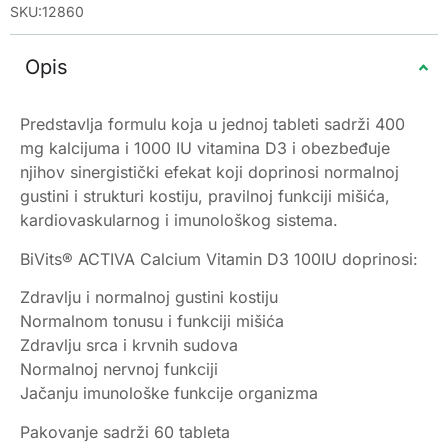
SKU:12860
Opis
Predstavlja formulu koja u jednoj tableti sadrži 400
mg kalcijuma i 1000 IU vitamina D3 i obezbeđuje
njihov sinergistički efekat koji doprinosi normalnoj
gustini i strukturi kostiju, pravilnoj funkciji mišića,
kardiovaskularnog i imunološkog sistema.
BiVits® ACTIVA Calcium Vitamin D3 100IU doprinosi:
Zdravlju i normalnoj gustini kostiju
Normalnom tonusu i funkciji mišića
Zdravlju srca i krvnih sudova
Normalnoj nervnoj funkciji
Jačanju imunološke funkcije organizma
Pakovanje sadrži 60 tableta