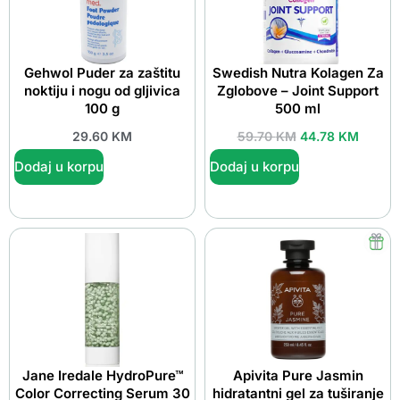
Gehwol Puder za zaštitu
Swedish Nutra Kolagen Za
noktiju i nogu od gljivica
Zglobove – Joint Support
100 g
500 ml
29.60
KM
59.70
KM
44.78
KM
Dodaj u korpu
Dodaj u korpu
Jane Iredale HydroPure™
Apivita Pure Jasmin
Color Correcting Serum 30
hidratantni gel za tuširanje