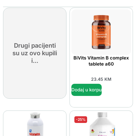
Drugi pacijenti
su uz ovo kupili
BiVits Vitamin B complex
i...
tablete a60
23.45
KM
Dodaj u korpu
-25%