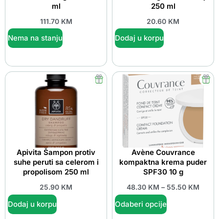
ml
250 ml
111.70
KM
20.60
KM
Nema na stanju
Dodaj u korpu
Apivita Šampon protiv
Avène Couvrance
suhe peruti sa celerom i
kompaktna krema puder
propolisom 250 ml
SPF30 10 g
25.90
KM
48.30
KM
–
55.50
KM
Dodaj u korpu
Odaberi opcije