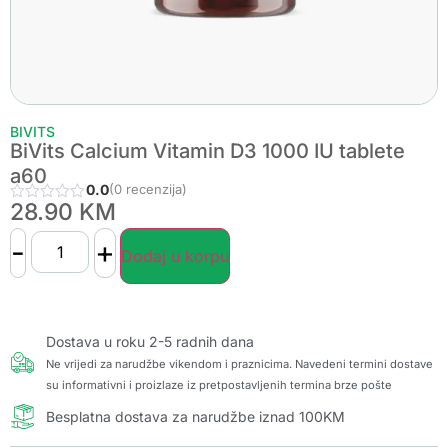
BIVITS
BiVits Calcium Vitamin D3 1000 IU tablete
a60
0.0
(0 recenzija)
28.90
KM
-
+
Dodaj u korpu
Dostava u roku 2-5 radnih dana
Ne vrijedi za narudžbe vikendom i praznicima. Navedeni termini dostave
su informativni i proizlaze iz pretpostavljenih termina brze pošte
Besplatna dostava za narudžbe iznad 100KM