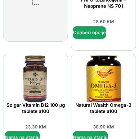
i...
Neoprene NS 701
28.60
KM
Odaberi opcije
Solgar Vitamin B12 100 μg
Natural Wealth Omega-3
tablete a100
tablete a100
23.30
KM
38.90
KM
Nema na stanju
Nema na stanju