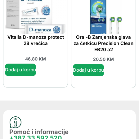
Vitalia D-manoza protect
Oral-B Zamjenska glava
28 vrećica
za četkicu Precision Clean
EB20 a2
46.80
KM
20.50
KM
Dodaj u korpu
Dodaj u korpu
Pomoć i informacije
+387 33 592 520