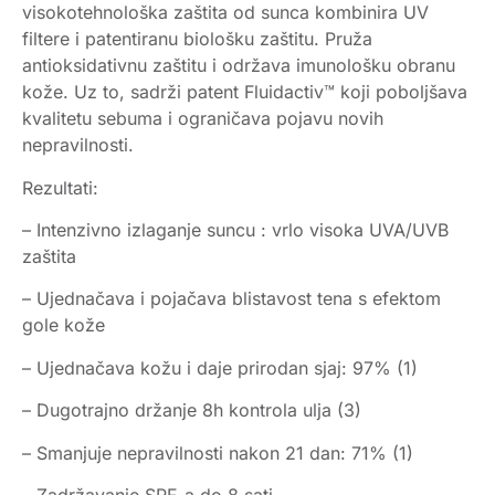
visokotehnološka zaštita od sunca kombinira UV
filtere i patentiranu biološku zaštitu. Pruža
antioksidativnu zaštitu i održava imunološku obranu
kože. Uz to, sadrži patent Fluidactiv™ koji poboljšava
kvalitetu sebuma i ograničava pojavu novih
nepravilnosti.
Rezultati:
– Intenzivno izlaganje suncu : vrlo visoka UVA/UVB
zaštita
– Ujednačava i pojačava blistavost tena s efektom
gole kože
– Ujednačava kožu i daje prirodan sjaj: 97% (1)
– Dugotrajno držanje 8h kontrola ulja (3)
– Smanjuje nepravilnosti nakon 21 dan: 71% (1)
– Zadržavanje SPF-a do 8 sati