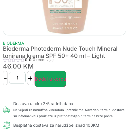
BIODERMA
Bioderma Photoderm Nude Touch Mineral
tonirana krema SPF 50+ 40 ml – Light
0.0
(0 recenzija)
46.00
KM
-
+
Dodaj u korpu
Dostava u roku 2-5 radnih dana
Ne vrijedi za narudžbe vikendom i praznicima. Navedeni termini dostave
su informativni i proizlaze iz pretpostavljenih termina brze pošte
Besplatna dostava za narudžbe iznad 100KM