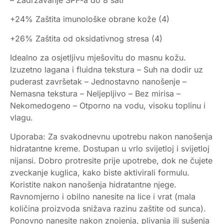
+24% Zaštita imunološke obrane kože (4)
+26% Zaštita od oksidativnog stresa (4)
Idealno za osjetljivu mješovitu do masnu kožu.
Izuzetno lagana i fluidna tekstura – Suh na dodir uz
puderast završetak – Jednostavno nanošenje –
Nemasna tekstura – Neljepljivo – Bez mirisa –
Nekomedogeno – Otporno na vodu, visoku toplinu i
vlagu.
Uporaba: Za svakodnevnu upotrebu nakon nanošenja
hidratantne kreme. Dostupan u vrlo svijetloj i svijetloj
nijansi. Dobro protresite prije upotrebe, dok ne čujete
zveckanje kuglica, kako biste aktivirali formulu.
Koristite nakon nanošenja hidratantne njege.
Ravnomjerno i obilno nanesite na lice i vrat (mala
količina proizvoda snižava razinu zaštite od sunca).
Ponovno nanesite nakon znojenja, plivanja ili sušenja