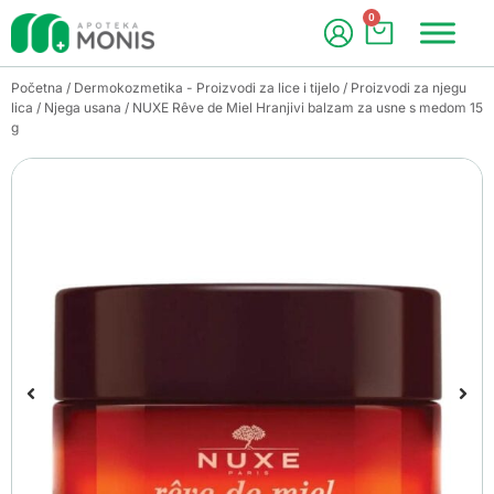
0
Početna
/
Dermokozmetika - Proizvodi za lice i tijelo
/
Proizvodi za njegu
lica
/
Njega usana
/ NUXE Rêve de Miel Hranjivi balzam za usne s medom 15
g