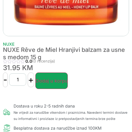
NUXE
NUXE Rêve de Miel Hranjivi balzam za usne
s medom 15 g
0.0
(0 recenzija)
31.95
KM
-
+
Dodaj u korpu
Dostava u roku 2-5 radnih dana
Ne vrijedi za narudžbe vikendom i praznicima. Navedeni termini dostave
su informativni i proizlaze iz pretpostavljenih termina brze pošte
Besplatna dostava za narudžbe iznad 100KM