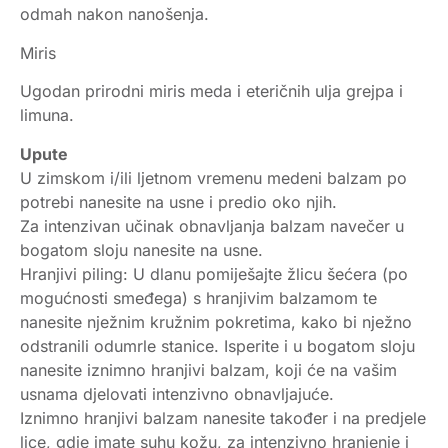
odmah nakon nanošenja.
Miris
Ugodan prirodni miris meda i eteričnih ulja grejpa i
limuna.
Upute
U zimskom i/ili ljetnom vremenu medeni balzam po
potrebi nanesite na usne i predio oko njih.
Za intenzivan učinak obnavljanja balzam navečer u
bogatom sloju nanesite na usne.
Hranjivi piling: U dlanu pomiješajte žlicu šećera (po
mogućnosti smeđega) s hranjivim balzamom te
nanesite nježnim kružnim pokretima, kako bi nježno
odstranili odumrle stanice. Isperite i u bogatom sloju
nanesite iznimno hranjivi balzam, koji će na vašim
usnama djelovati intenzivno obnavljajuće.
Iznimno hranjivi balzam nanesite također i na predjele
lice, gdje imate suhu kožu, za intenzivno hranjenje i