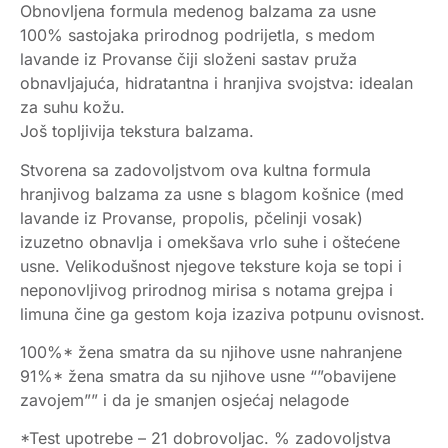
Obnovljena formula medenog balzama za usne
100% sastojaka prirodnog podrijetla, s medom
lavande iz Provanse čiji složeni sastav pruža
obnavljajuća, hidratantna i hranjiva svojstva: idealan
za suhu kožu.
Još topljivija tekstura balzama.
Stvorena sa zadovoljstvom ova kultna formula
hranjivog balzama za usne s blagom košnice (med
lavande iz Provanse, propolis, pčelinji vosak)
izuzetno obnavlja i omekšava vrlo suhe i oštećene
usne. Velikodušnost njegove teksture koja se topi i
neponovljivog prirodnog mirisa s notama grejpa i
limuna čine ga gestom koja izaziva potpunu ovisnost.
100%* žena smatra da su njihove usne nahranjene
91%* žena smatra da su njihove usne “”obavijene
zavojem”” i da je smanjen osjećaj nelagode
*Test upotrebe – 21 dobrovoljac. % zadovoljstva