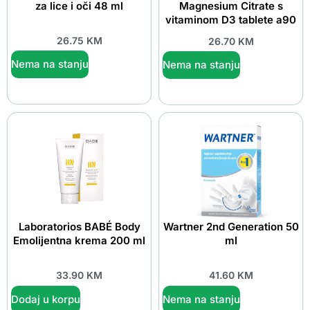
za lice i oči 48 ml
Magnesium Citrate s
vitaminom D3 tablete a90
26.75
KM
26.70
KM
Nema na stanju
Nema na stanju
Laboratorios BABÉ Body
Wartner 2nd Generation 50
Emolijentna krema 200 ml
ml
33.90
KM
41.60
KM
Dodaj u korpu
Nema na stanju