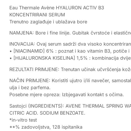
Eau Thermale Avène HYALURON ACTIV B3
KONCENTRIRANI SERUM
Trenutno zaglađuje i ublažava bore
NAMJENA: Bore i fine linije. Gubitak čvrstoće i elastičn
INOVACIJA: Ovaj serum sadrži dva visoko koncentriran
• [NIACINAMID] 6% : poznat i kao vitamin B3, potiče i p
• [HIJALURONSKA KISELINA] 1,5% : kombinacija dvije vrs
REZULTATI PRIMJENE: Trenutan učinak učvršćenja kož
NAČIN PRIMJENE: Koristiti ujutro i/ili navečer, samostal
ulja i bez parfema.
Posebne mjere opreza: Izbjegavati kontakt s očima.
Sastojci (INGREDIENTS): AVENE THERMAL SPRING 
CITRIC ACID. SODIUM BENZOATE.
*in-vitro test
**% zadovoljstva, 128 ispitanika