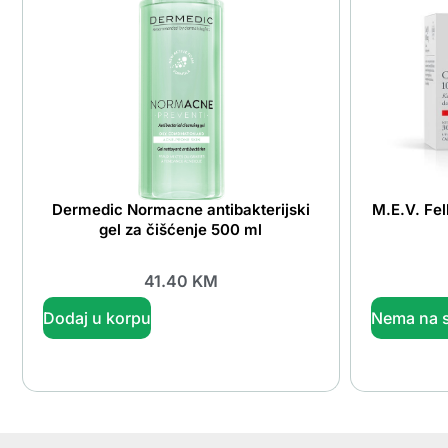
Dermedic Normacne antibakterijski
M.E.V. Fe
gel za čišćenje 500 ml
41.40
KM
Dodaj u korpu
Nema na s