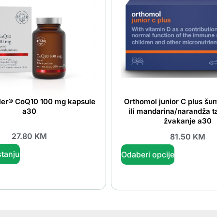
ller® CoQ10 100 mg kapsule
Orthomol junior C plus š
a30
ili mandarina/narandža t
žvakanje a30
27.80
KM
81.50
KM
tanju
Odaberi opcije