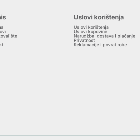
is
Uslovi korištenja
ma
Uslovi korištenja
ovi
Uslovi kupovine
tovalište
Narudžba, dostava i plaćanje
Privatnost
kt
Reklamacije i povrat robe