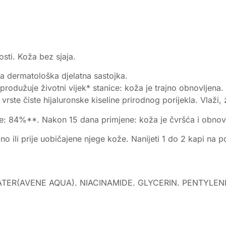
osti. Koža bez sjaja.
a dermatološka djelatna sastojka.
rodužuje životni vijek* stanice: koža je trajno obnovljena.
te čiste hijaluronske kiseline prirodnog porijekla. Vlaži, 
e: 84%**. Nakon 15 dana primjene: koža je čvršća i obno
no ili prije uobičajene njege kože. Nanijeti 1 do 2 kapi na p
WATER(AVENE AQUA). NIACINAMIDE. GLYCERIN. PENTYL