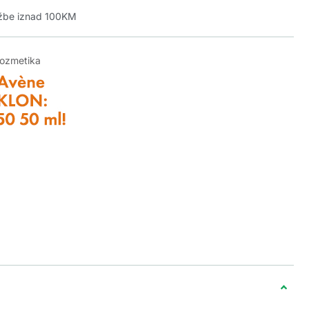
džbe iznad 100KM
kozmetika