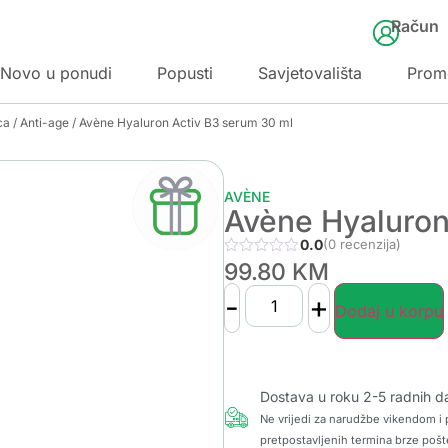
Račun
Novo u ponudi
Popusti
Savjetovališta
Prom
ca
/
Anti-age
/ Avène Hyaluron Activ B3 serum 30 ml
AVÈNE
Avène Hyaluron
0.0
(0 recenzija)
99.80
KM
-
+
Dodaj u korpu
Dostava u roku 2-5 radnih d
Ne vrijedi za narudžbe vikendom i p
pretpostavljenih termina brze pošt