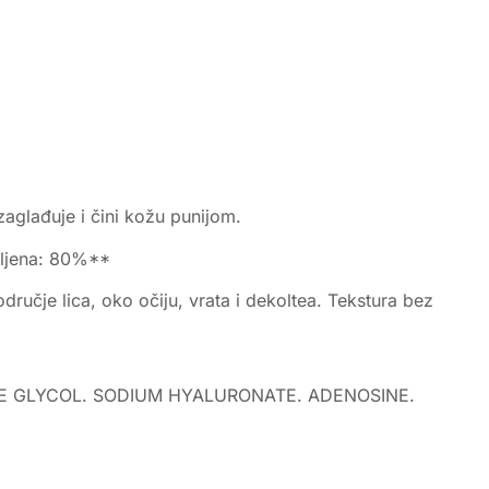
zaglađuje i čini kožu punijom.
vljena: 80%**
odručje lica, oko očiju, vrata i dekoltea. Tekstura bez
ENE GLYCOL. SODIUM HYALURONATE. ADENOSINE.