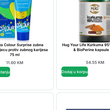
a Colour Surprise zubna
Hug Your Life Kurkuma 95
jecu protiv zubnog karijesa
& BioPerine kapsule
75 ml
54.55
KM
11.60
KM
Dodaj u korpu
tanju