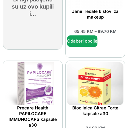
su uz ovo kupili
Jane Iredale kistovi za
i...
makeup
65.45
KM
–
89.70
KM
Odaberi opcije
Procare Health
Bioclinica Citrax Forte
PAPILOCARE
kapsule a30
IMMUNOCAPS kapsule
a30
24.90
KM