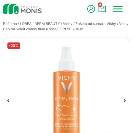
0
Početna
/
LOREAL DERM BEAUTY
/
Vichy
/
Zaštita od sunca - Vichy
/ Vichy
Capital Soleil vodeni fluid u spreju SPF50 200 ml
-20%