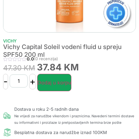
VICHY
Vichy Capital Soleil vodeni fluid u spreju
SPF50 200 ml
0.0
(0 recenzija)
37.84
KM
47.30
KM
-
+
Dodaj u korpu
Dostava u roku 2-5 radnih dana
Ne vrijedi za narudžbe vikendom i praznicima. Navedeni termini dostave
su informativni i proizlaze iz pretpostavljenih termina brze pošte
Besplatna dostava za narudžbe iznad 100KM