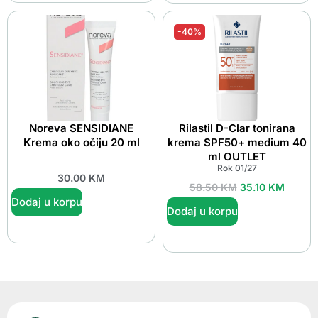
-40%
Noreva SENSIDIANE
Rilastil D-Clar tonirana
Krema oko očiju 20 ml
krema SPF50+ medium 40
ml OUTLET
Rok 01/27
30.00
KM
58.50
KM
35.10
KM
Dodaj u korpu
Dodaj u korpu