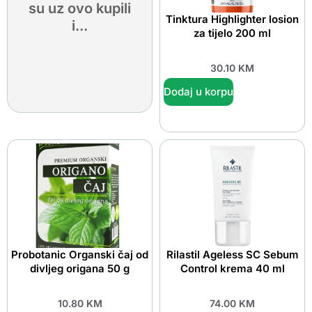
su uz ovo kupili
Tinktura Highlighter losion
i...
za tijelo 200 ml
30.10
KM
Dodaj u korpu
Probotanic Organski čaj od
Rilastil Ageless SC Sebum
divljeg origana 50 g
Control krema 40 ml
10.80
KM
74.00
KM