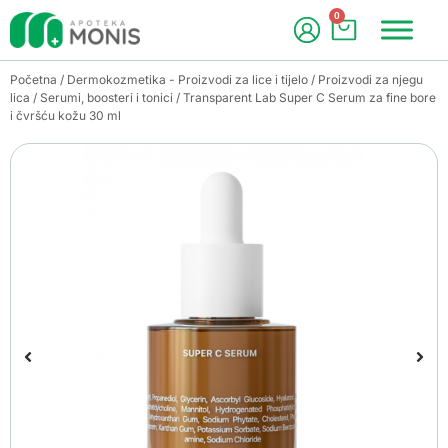
0
Početna
/
Dermokozmetika - Proizvodi za lice i tijelo
/
Proizvodi za njegu
lica
/
Serumi, boosteri i tonici
/ Transparent Lab Super C Serum za fine bore
i čvršću kožu 30 ml