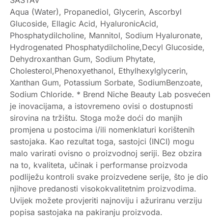
Aqua (Water), Propanediol, Glycerin, Ascorbyl
Glucoside, Ellagic Acid, HyaluronicAcid,
Phosphatydilcholine, Mannitol, Sodium Hyaluronate,
Hydrogenated Phosphatydilcholine,Decyl Glucoside,
Dehydroxanthan Gum, Sodium Phytate,
Cholesterol,Phenoxyethanol, Ethylhexylglycerin,
Xanthan Gum, Potassium Sorbate, SodiumBenzoate,
Sodium Chloride. * Brend Niche Beauty Lab posvećen
je inovacijama, a istovremeno ovisi o dostupnosti
sirovina na tržištu. Stoga može doći do manjih
promjena u postocima i/ili nomenklaturi korištenih
sastojaka. Kao rezultat toga, sastojci (INCI) mogu
malo varirati ovisno o proizvodnoj seriji. Bez obzira
na to, kvaliteta, učinak i performanse proizvoda
podliježu kontroli svake proizvedene serije, što je dio
njihove predanosti visokokvalitetnim proizvodima.
Uvijek možete provjeriti najnoviju i ažuriranu verziju
popisa sastojaka na pakiranju proizvoda.