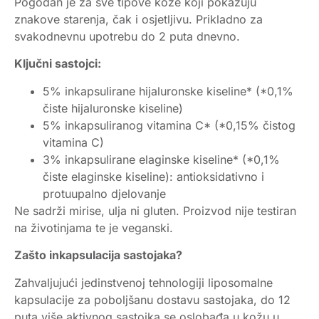
Pogodan je za sve tipove kože koji pokazuju
znakove starenja, čak i osjetljivu. Prikladno za
svakodnevnu upotrebu do 2 puta dnevno.
Ključni sastojci:
5% inkapsulirane hijaluronske kiseline* (*0,1%
čiste hijaluronske kiseline)
5% inkapsuliranog vitamina C* (*0,15% čistog
vitamina C)
3% inkapsulirane elaginske kiseline* (*0,1%
čiste elaginske kiseline): antioksidativno i
protuupalno djelovanje
Ne sadrži mirise, ulja ni gluten. Proizvod nije testiran
na životinjama te je veganski.
Zašto inkapsulacija sastojaka?
Zahvaljujući jedinstvenoj tehnologiji liposomalne
kapsulacije za poboljšanu dostavu sastojaka, do 12
puta više aktivnog sastojka se oslobađa u kožu u