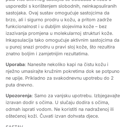
usporedbi s korištenjem slobodnih, neinkapsuliranih
sastojaka. Ovaj sustav omogućuje sastojcima da
brzo, ali i sigurno prodru u kožu, a pritom zadrže
funkcionalnost i u dubljim slojevima kože – bez
izazivanja promjena u molekularnoj strukturi kože.
Inkapsulacija tako omogućuje aktivnim sastojcima da
u punoj snazi prodru u pravi sloj kože, što rezultira
znatno boljim i zamjetnijim rezultatima.
Uporaba
: Nanesite nekoliko kapi na čistu kožu i
nježno umasirajte kružnim pokretima dok se potpuno
ne upije. Prikladno za svakodnevnu upotrebu do 2
puta dnevno.
Upozorenja
: Samo za vanjsku upotrebu. Izbjegavajte
izravan dodir s očima. U slučaju dodira s očima,
odmah isprati vodom. Ne koristiti na nadraženoj ili
oštećenoj koži. Čuvati izvan dohvata djece.
SASTAV