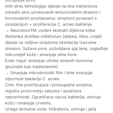
Anti-stres tehnologija: djeluje na dva mehanizma
odraslih akni uzrokovanih emocionalnim stresom i
hormonalnim promjenama: simptomi povezani s
oksidacijom + proliferacija C. acnes bakterije.
→ NeurobioxTM: vodeni ekstrakt dijelova biljke
Stolisnika Achillea millefolium (stabka, lišće, cvijet)
djeluje na vidljive simptome oksidacije izazvane
stresom. Sužava pore, poboljšava sjaj tena, zaglađuje
mikroreljef kože i smanjuje sitne bore.
Endo regul: smanjuje učinke stresnih hormona
(poznatih kao kateholamini)
→ Smanjuje mikrobiološki film i time smanjuje
otpornost bakterije C. acnes.
Cink: Ima pročišćujuća i protuupalna svojstva,
regulira proizvodnju sebuma i sprječava
nepravilnosti. Ograničava razvoj bakterija, umiruje
kožu i smanjuje crvenilo.
Uriage termalna voda: Hidratizira, umiruje i jača