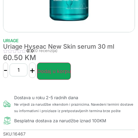
URIAGE
Uriage Hyseac New Skin serum 30 ml
0.0
(0 recenzija)
60.50
KM
-
+
Dodaj u korpu
Dostava u roku 2-5 radnih dana
Ne vrijedi za narudžbe vikendom i praznicima. Navedeni termini dostave
su informativni i proizlaze iz pretpostavljenih termina brze pošte
Besplatna dostava za narudžbe iznad 100KM
SKU:16467