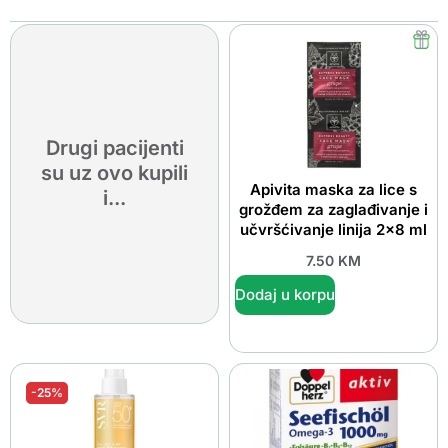
Drugi pacijenti
su uz ovo kupili
Apivita maska za lice s
i...
grožđem za zaglađivanje i
učvršćivanje linija 2×8 ml
7.50
KM
Dodaj u korpu
-25%