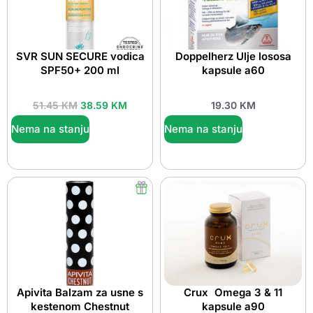
SVR SUN SECURE vodica
Doppelherz Ulje lososa
SPF50+ 200 ml
kapsule a60
51.45
KM
38.59
KM
19.30
KM
Nema na stanju
Nema na stanju
Apivita Balzam za usne s
Crux Omega 3 & 11
kestenom Chestnut
kapsule a90