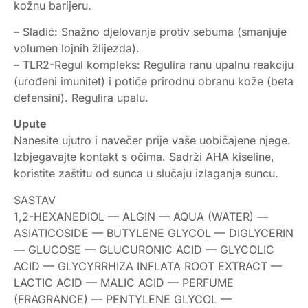
kožnu barijeru.
– Sladić: Snažno djelovanje protiv sebuma (smanjuje
volumen lojnih žlijezda).
– TLR2-Regul kompleks: Regulira ranu upalnu reakciju
(urođeni imunitet) i potiče prirodnu obranu kože (beta
defensini). Regulira upalu.
Upute
Nanesite ujutro i navečer prije vaše uobičajene njege.
Izbjegavajte kontakt s očima. Sadrži AHA kiseline,
koristite zaštitu od sunca u slučaju izlaganja suncu.
SASTAV
1,2-HEXANEDIOL — ALGIN — AQUA (WATER) —
ASIATICOSIDE — BUTYLENE GLYCOL — DIGLYCERIN
— GLUCOSE — GLUCURONIC ACID — GLYCOLIC
ACID — GLYCYRRHIZA INFLATA ROOT EXTRACT —
LACTIC ACID — MALIC ACID — PERFUME
(FRAGRANCE) — PENTYLENE GLYCOL —