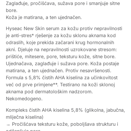
Zaglađuje, pročišćava, sužava pore i smanjuje sitne
bore.
Koža je matirana, a ten ujednačen.
Hyseac New Skin serum za kožu protiv nepravilnosti
je anti-stres* rješenje za kožu sklonu aknama kod
odraslih, koje prekida začarani krug hormonalnih
akni. Djeluje na nepravilnosti uzrokovane stresom:
prištiće, mitesere, pore, teksturu kože, sitne bore.
Ujednačava, zaglađuje i sužava pore. Koža postaje
matirana, a ten ujednačen. Protiv nesavršenosti.
Formula s 5,8% čistih AHA kiselina za učinkovitost
već od prve primjene**. Testirano na koži sklonoj
aknama pod dermatološkim nadzorom.
Nekomedogeno.
Kompleks čistih AHA kiselina 5,8% (glikolna, jabučna,
mliječna kiselina)
→ Pročišćava teksturu kože, poboljšava strukturu i
odčepljuje pore.