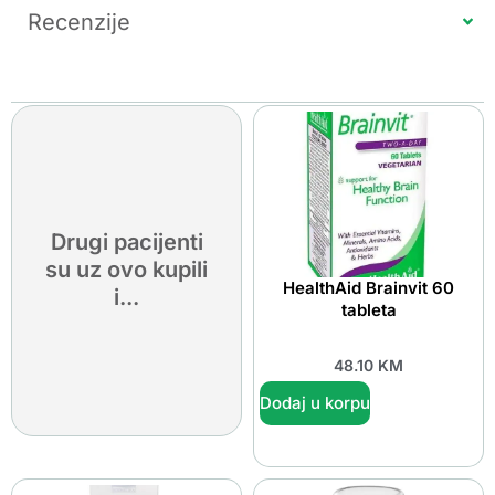
Recenzije
Drugi pacijenti
su uz ovo kupili
HealthAid Brainvit 60
i...
tableta
48.10
KM
Dodaj u korpu