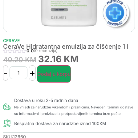
CERAVE
CeraVe Hidratantna emulzija za čišćenje 1 l
0.0
(0 recenzija)
32.16
KM
40.20
KM
-
+
Dodaj u korpu
Dostava u roku 2-5 radnih dana
Ne vrijedi za narudžbe vikendom i praznicima. Navedeni termini dostave
su informativni i proizlaze iz pretpostavljenih termina brze pošte
Besplatna dostava za narudžbe iznad 100KM
SKU:12660