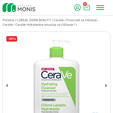
0
Početna
/
LOREAL DERM BEAUTY
/
CeraVe
/
Proizvodi za čišćenje -
CeraVe
/ CeraVe Hidratantna emulzija za čišćenje 1 l
-20%