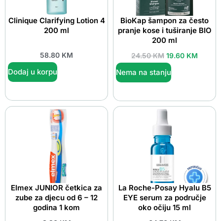
Clinique Clarifying Lotion 4
BioKap šampon za često
200 ml
pranje kose i tuširanje BIO
200 ml
58.80
KM
24.50
KM
19.60
KM
Dodaj u korpu
Nema na stanju
Elmex JUNIOR četkica za
La Roche-Posay Hyalu B5
zube za djecu od 6 – 12
EYE serum za područje
godina 1 kom
oko očiju 15 ml