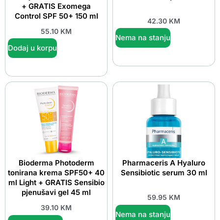
+ GRATIS Exomega
Control SPF 50+ 150 ml
42.30
KM
55.10
KM
Nema na stanju
Dodaj u korpu
Bioderma Photoderm
Pharmaceris A Hyaluro
tonirana krema SPF50+ 40
Sensibiotic serum 30 ml
ml Light + GRATIS Sensibio
pjenušavi gel 45 ml
59.95
KM
39.10
KM
Nema na stanju