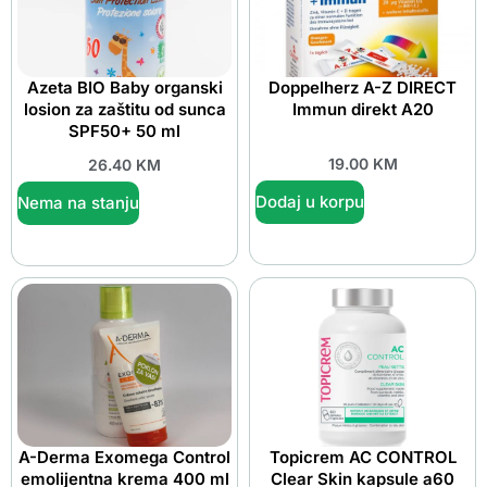
Azeta BIO Baby organski
Doppelherz A-Z DIRECT
losion za zaštitu od sunca
Immun direkt A20
SPF50+ 50 ml
19.00
KM
26.40
KM
Dodaj u korpu
Nema na stanju
A-Derma Exomega Control
Topicrem AC CONTROL
emolijentna krema 400 ml
Clear Skin kapsule a60