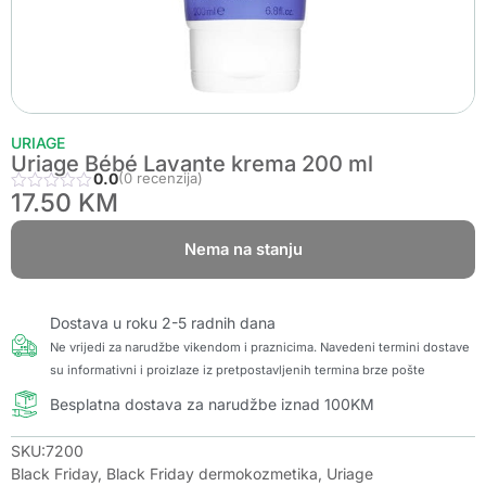
URIAGE
Uriage Bébé Lavante krema 200 ml
0.0
(0 recenzija)
17.50
KM
Nema na stanju
Dostava u roku 2-5 radnih dana
Ne vrijedi za narudžbe vikendom i praznicima. Navedeni termini dostave
su informativni i proizlaze iz pretpostavljenih termina brze pošte
Besplatna dostava za narudžbe iznad 100KM
SKU:7200
Black Friday
,
Black Friday dermokozmetika
,
Uriage