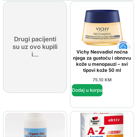
Drugi pacijenti
su uz ovo kupili
Vichy Neovadiol noćna
i...
njega za gustoću i obnovu
kože u menopauzi – svi
tipovi kože 50 ml
75.10
KM
Dodaj u korpu