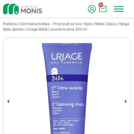
0
Početna
/
Dermokozmetika - Proizvodi za lice i tijelo
/
Bebe i Djeca
/
Njega
tijela djeteta
/ Uriage Bébé Lavante krema 200 ml