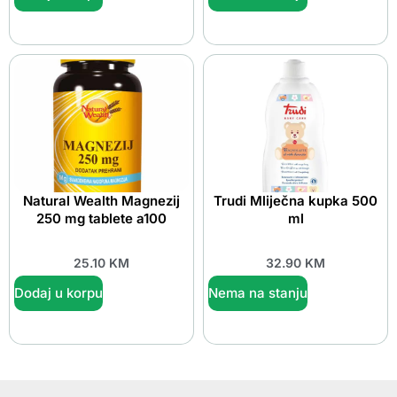
Natural Wealth Magnezij
Trudi Mliječna kupka 500
250 mg tablete a100
ml
25.10
KM
32.90
KM
Dodaj u korpu
Nema na stanju