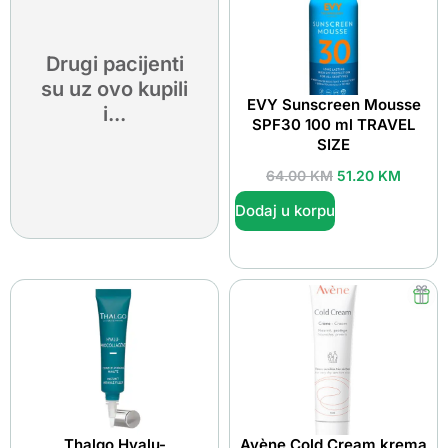
Drugi pacijenti
su uz ovo kupili
EVY Sunscreen Mousse
i...
SPF30 100 ml TRAVEL
SIZE
64.00
KM
51.20
KM
Dodaj u korpu
Thalgo Hyalu-
Avène Cold Cream krema