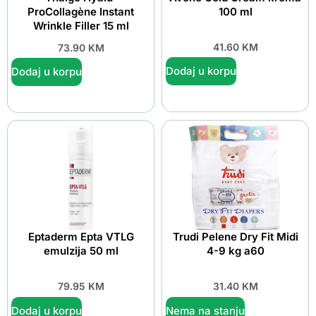
ProCollagène Instant
100 ml
Wrinkle Filler 15 ml
41.60
KM
73.90
KM
Dodaj u korpu
Dodaj u korpu
Eptaderm Epta VTLG
Trudi Pelene Dry Fit Midi
emulzija 50 ml
4-9 kg a60
79.95
KM
31.40
KM
Dodaj u korpu
Nema na stanju