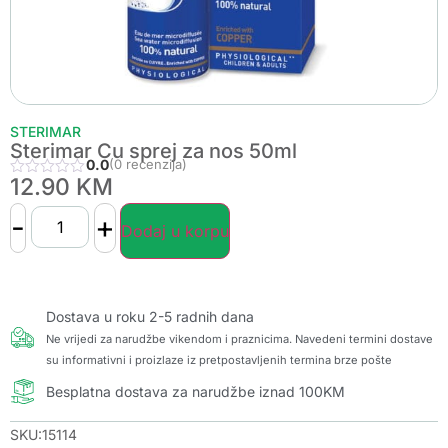
STERIMAR
Sterimar Cu sprej za nos 50ml
0.0
(0 recenzija)
12.90
KM
-
+
Dodaj u korpu
Dostava u roku 2-5 radnih dana
Ne vrijedi za narudžbe vikendom i praznicima. Navedeni termini dostave
su informativni i proizlaze iz pretpostavljenih termina brze pošte
Besplatna dostava za narudžbe iznad 100KM
SKU:15114