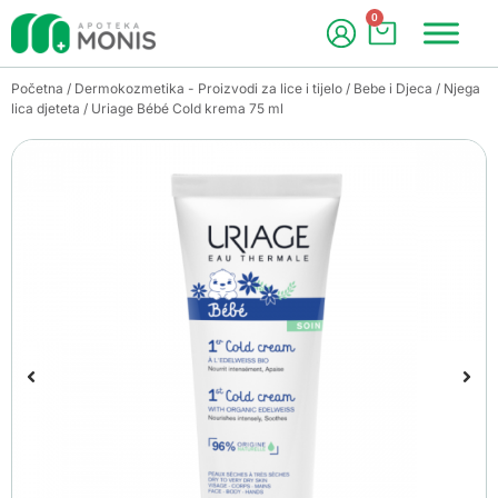
0
Početna
/
Dermokozmetika - Proizvodi za lice i tijelo
/
Bebe i Djeca
/
Njega
lica djeteta
/ Uriage Bébé Cold krema 75 ml