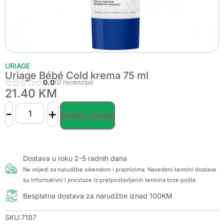
URIAGE
Uriage Bébé Cold krema 75 ml
0.0
(0 recenzija)
21.40
KM
-
+
Dodaj u korpu
Dostava u roku 2-5 radnih dana
Ne vrijedi za narudžbe vikendom i praznicima. Navedeni termini dostave
su informativni i proizlaze iz pretpostavljenih termina brze pošte
Besplatna dostava za narudžbe iznad 100KM
SKU:7187