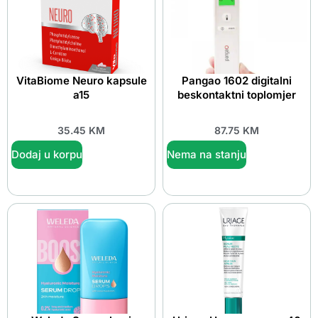
VitaBiome Neuro kapsule
Pangao 1602 digitalni
a15
beskontaktni toplomjer
35.45
KM
87.75
KM
Dodaj u korpu
Nema na stanju