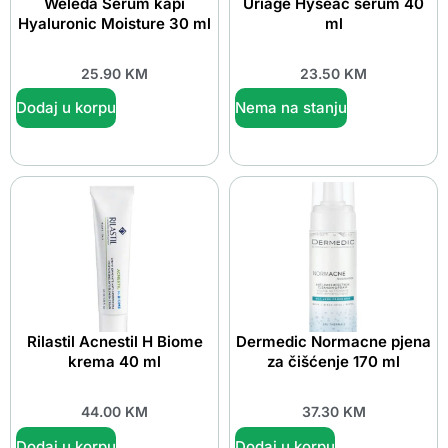
Weleda Serum kapi
Uriage Hyseac serum 40
Hyaluronic Moisture 30 ml
ml
25.90
KM
23.50
KM
Dodaj u korpu
Nema na stanju
Rilastil Acnestil H Biome
Dermedic Normacne pjena
krema 40 ml
za čišćenje 170 ml
44.00
KM
37.30
KM
Dodaj u korpu
Dodaj u korpu