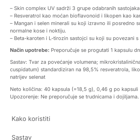
– Skin complex UV sadrži 3 grupe odabranih sastojaka 
– Resveratrol kao moćan bioflavonoid i likopen kao kar
– Mangan i selen minerali su koji izravno ili posredno
normalne kose i noktiju.
– Beta-karoten i L-tirozin sastojci su koji su povezani
Način upotrebe:
Preporučuje se progutati 1 kapsulu d
Sastav: Tvar za povećanje volumena; mikrokristalinična
cuspidatum) standardiziran na 98,5% resveratrola, liko
natrijev selenat
Neto količina: 40 kapsula (=18,5 g), 0,46 g po kapsuli
Upozorenje: Ne preporučuje se trudnicama i dojiljama.
Kako koristiti
Sastav