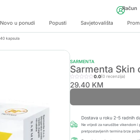
Račun
Novo u ponudi
Popusti
Savjetovališta
Prom
 40 kapsula
SARMENTA
Sarmenta Skin 
0.0
(0 recenzija)
29.40
KM
Dostava u roku 2-5 radnih d
Ne vrijedi za narudžbe vikendom i p
pretpostavljenih termina brze pošt