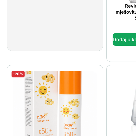
Revl
mješovit
Dodaj u k
-20%