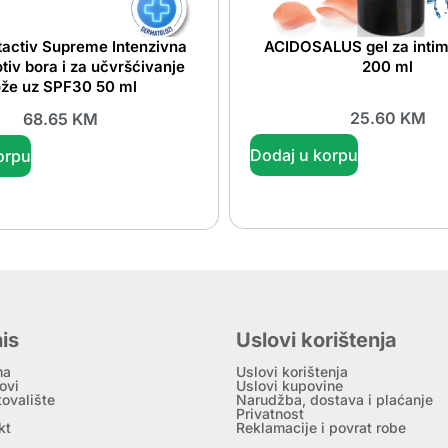
ftactiv Supreme Intenzivna
ACIDOSALUS gel za intim
tiv bora i za učvršćivanje
200 ml
že uz SPF30 50 ml
25.60
KM
68.65
KM
Dodaj u korpu
orpu
is
Uslovi korištenja
ma
Uslovi korištenja
ovi
Uslovi kupovine
tovalište
Narudžba, dostava i plaćanje
Privatnost
kt
Reklamacije i povrat robe