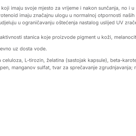
koji imaju svoje mjesto za vrijeme i nakon sunčanja, no i u
otenoid imaju značajnu ulogu u normalnoj otpornosti naših s
 sudjeluju u ograničavanju oštećenja nastalog uslijed UV zr
 s aktivnosti stanica koje proizvode pigment u koži, melanoc
nevno uz dosta vode.
 celuloza, L-tirozin, želatina (sastojak kapsule), beta-kar
pen, manganov sulfat, tvar za sprečavanje zgrudnjavanja; mag