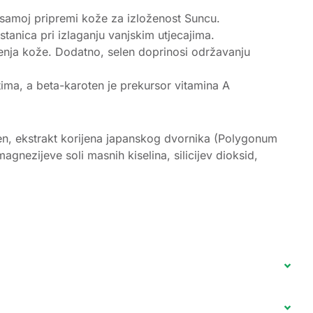
 samoj pripremi kože za izloženost Suncu.
tanica pri izlaganju vanjskim utjecajima.
ačenja kože. Dodatno, selen doprinosi održavanju
itima, a beta-karoten je prekursor vitamina A
oten, ekstrakt korijena japanskog dvornika (Polygonum
nezijeve soli masnih kiselina, silicijev dioksid,