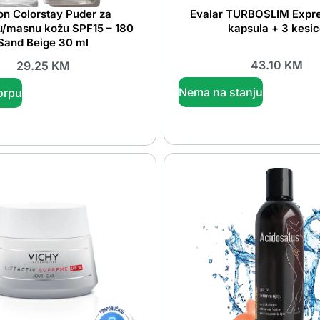
on Colorstay Puder za
Evalar TURBOSLIM Expre
u/masnu kožu SPF15 – 180
kapsula + 3 kesi
Sand Beige 30 ml
43.10
KM
29.25
KM
Nema na stanju
orpu