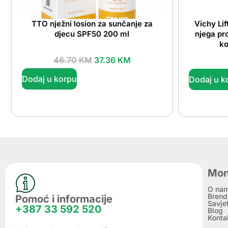
TTO nježni losion za sunčanje za
Vichy Li
djecu SPF50 200 ml
njega pro
ko
46.70
KM
37.36
KM
Dodaj u korpu
Dodaj u k
Mon
O na
Brend
Pomoć i informacije
Savje
+387 33 592 520
Blog
Konta