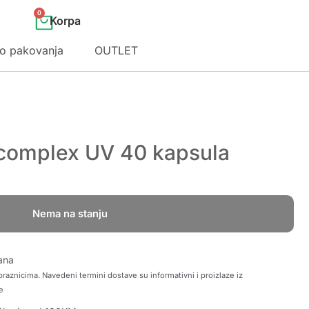
0
o pakovanja
OUTLET
complex UV 40 kapsula
Nema na stanju
ana
raznicima. Navedeni termini dostave su informativni i proizlaze iz
e