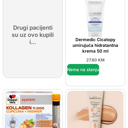
Drugi pacijenti
su uz ovo kupili
Dermedic Cicatopy
i...
umirujuća hidratantna
krema 50 ml
27.60
KM
Nema na stanju