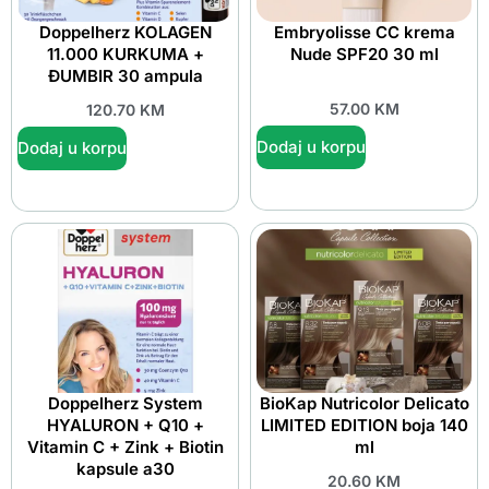
Doppelherz KOLAGEN
Embryolisse CC krema
11.000 KURKUMA +
Nude SPF20 30 ml
ĐUMBIR 30 ampula
57.00
KM
120.70
KM
Dodaj u korpu
Dodaj u korpu
Doppelherz System
BioKap Nutricolor Delicato
HYALURON + Q10 +
LIMITED EDITION boja 140
Vitamin C + Zink + Biotin
ml
kapsule a30
20.60
KM