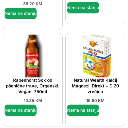
39.20
KM
Nema na stanju
Nema na stanju
Rabenhorst Sok od
Natural Wealth Kalcij
pšenične trave, Organski,
Magnezij Direkt + D 20
Vegan, 750ml
vrećica
10.35
KM
15.60
KM
Nema na stanju
Nema na stanju