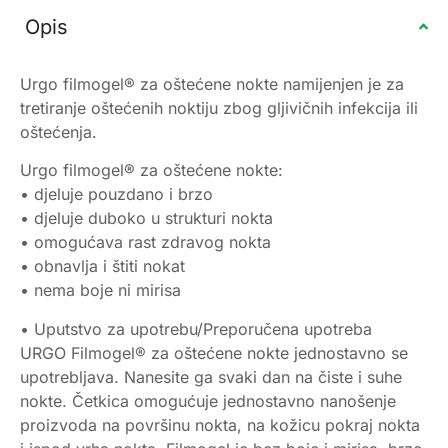
Opis
Urgo filmogel® za oštećene nokte namijenjen je za
tretiranje oštećenih noktiju zbog gljivičnih infekcija ili
oštećenja.
Urgo filmogel® za oštećene nokte:
• djeluje pouzdano i brzo
• djeluje duboko u strukturi nokta
• omogućava rast zdravog nokta
• obnavlja i štiti nokat
• nema boje ni mirisa
• Uputstvo za upotrebu/Preporučena upotreba
URGO Filmogel® za oštećene nokte jednostavno se
upotrebljava. Nanesite ga svaki dan na čiste i suhe
nokte. Četkica omogućuje jednostavno nanošenje
proizvoda na površinu nokta, na kožicu pokraj nokta