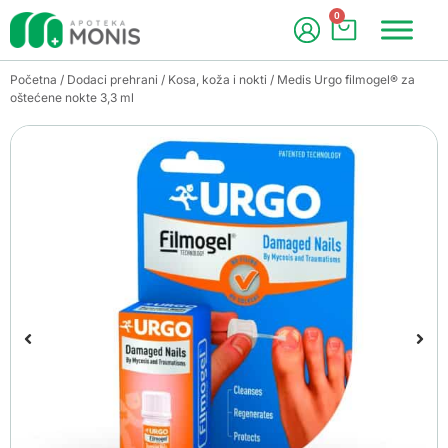
0
Početna
/
Dodaci prehrani
/
Kosa, koža i nokti
/ Medis Urgo filmogel® za
oštećene nokte 3,3 ml