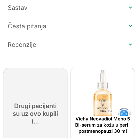
Sastav
Česta pitanja
Recenzije
Drugi pacijenti
su uz ovo kupili
Vichy Neovadiol Meno 5
i...
Bi-serum za kožu u peri i
postmenopauzi 30 ml