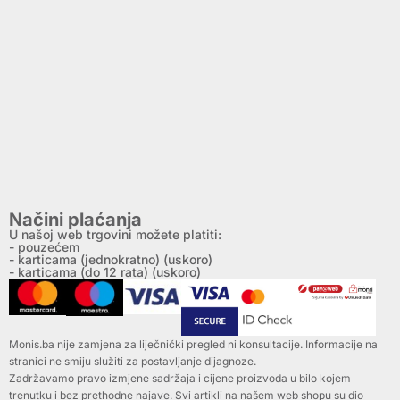
Načini plaćanja
U našoj web trgovini možete platiti:
- pouzećem
- karticama (jednokratno) (uskoro)
- karticama (do 12 rata) (uskoro)
Monis.ba nije zamjena za liječnički pregled ni konsultacije. Informacije na
stranici ne smiju služiti za postavljanje dijagnoze.
Zadržavamo pravo izmjene sadržaja i cijene proizvoda u bilo kojem
trenutku i bez prethodne najave. Svi artikli na našem web shopu su dio