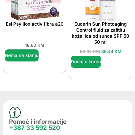
Esi Psylliox activ fibra a20
Eucerin Sun Photoaging
Control fluid za zaštitu
kože lica od sunca SPF 50
50 ml
18.60
KM
52.05
KM
36.44
KM
Nema na stanju
Dodaj u korpu
Pomoć i informacije
+387 33 592 520