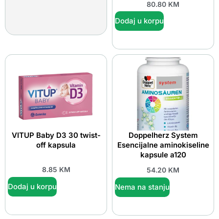
80.80
KM
Dodaj u korpu
VITUP Baby D3 30 twist-
Doppelherz System
off kapsula
Esencijalne aminokiseline
kapsule a120
8.85
KM
54.20
KM
Dodaj u korpu
Nema na stanju