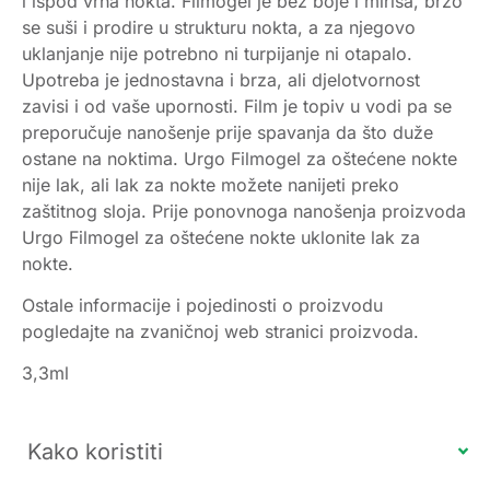
i ispod vrha nokta. Filmogel je bez boje i mirisa, brzo
se suši i prodire u strukturu nokta, a za njegovo
uklanjanje nije potrebno ni turpijanje ni otapalo.
Upotreba je jednostavna i brza, ali djelotvornost
zavisi i od vaše upornosti. Film je topiv u vodi pa se
preporučuje nanošenje prije spavanja da što duže
ostane na noktima. Urgo Filmogel za oštećene nokte
nije lak, ali lak za nokte možete nanijeti preko
zaštitnog sloja. Prije ponovnoga nanošenja proizvoda
Urgo Filmogel za oštećene nokte uklonite lak za
nokte.
Ostale informacije i pojedinosti o proizvodu
pogledajte na zvaničnoj web stranici proizvoda.
3,3ml
Kako koristiti