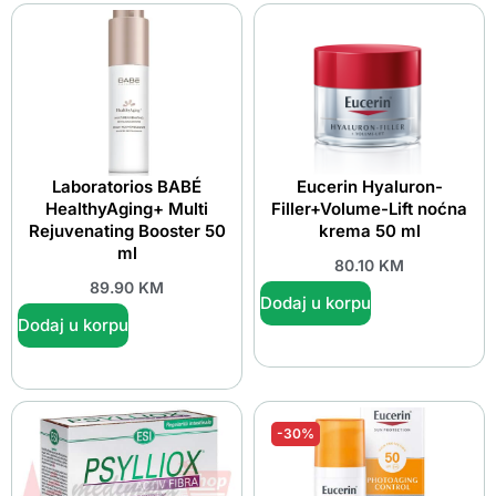
Laboratorios BABÉ
Eucerin Hyaluron-
HealthyAging+ Multi
Filler+Volume-Lift noćna
Rejuvenating Booster 50
krema 50 ml
ml
80.10
KM
89.90
KM
Dodaj u korpu
Dodaj u korpu
-30%