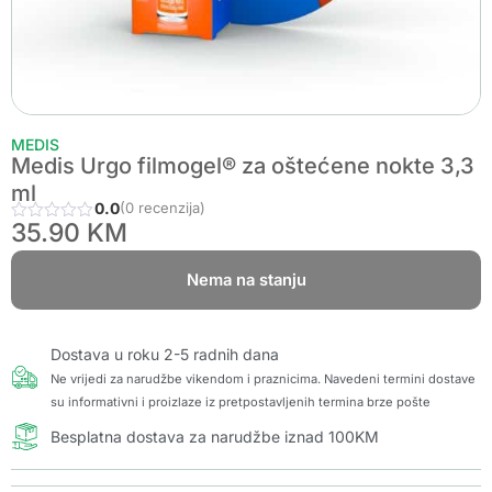
MEDIS
Medis Urgo filmogel® za oštećene nokte 3,3
ml
0.0
(0 recenzija)
35.90
KM
Nema na stanju
Dostava u roku 2-5 radnih dana
Ne vrijedi za narudžbe vikendom i praznicima. Navedeni termini dostave
su informativni i proizlaze iz pretpostavljenih termina brze pošte
Besplatna dostava za narudžbe iznad 100KM