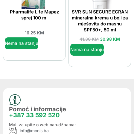
Pharmalife Life Mapez
SVR SUN SECURE ECRAN
sprej 100 ml
mineralna krema u boji za
mješovitu do masnu
SPF50+, 50 ml
16.25
KM
41.30
KM
30.98
KM
Nema na stanju
Nema na stanju
Pomoć i informacije
+387 33 592 520
Mail za upite o web narudžbama:
info@monis.ba