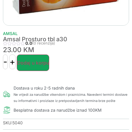
AMSAL
Amsal Prosturo tbl a30
0.0
(0 recenzija)
23.00
KM
-
+
Dodaj u korpu
Dostava u roku 2-5 radnih dana
Ne vrijedi za narudžbe vikendom i praznicima. Navedeni termini dostave
su informativni i proizlaze iz pretpostavljenih termina brze pošte
Besplatna dostava za narudžbe iznad 100KM
SKU:5040