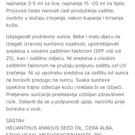
najmanje 3-5 ml za lice, najmanje 15 -20 ml za tijelo.
Proizvod često nanositi radi produženja zaštite,
osobito u slučaju znojenja, nakon kupanja i brisanja
kože.
Izbjegavati podnevno sunce. Bebe i malu djecu ne
izlagati izravnoj sunčevoj svjetlosti, upotrebljavati
sredstva s visokim zaštitnim faktorom (SPF viši od
25), kao i zaštitnu odjeću. Ni sredstva s visokim
zaštitnim faktorom ne pružaju potpunu zaštitu od UV
zračenja. Ni uz upotrebu sredstva za zaštitu od sunca
ne boraviti predugo na suncu. Svaka sunčeva
opeklina trajno oštećuje kožu i trebala bi se izbjeći.
Pretjerano sunčanje predstavlja ozbiljan zdravstveni
rizik. Ostaviti da se u potpunosti upije, naročito prije
boravka u vodi.
SASTAV
HELIANTHUS ANNUUS SEED OIL, CERA ALBA,
ETHYLHEXYL METHOXYCINNAMATE, BIS-