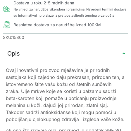
Dostava u roku 2-5 radnih dana
Ne vrijedi za narudžbe vikendom i praznicima. Navedeni termini dostave
su informativni i proizlaze iz pretpostavljenih termina brze pošte
Besplatna dostava za narudžbe iznad 100KM
SKU:15800
Opis
Ovaj inovativni proizvod mješavina je prirodnih
sastojaka koji zajedno daju prekrasan, prirodan ten, a
istovremeno štite vašu kožu od štetnih sunčevih
zraka. Ulje mrkve koje se koristi u balzamu sadrži
beta-karoten koji pomaže u poticanju proizvodnje
melanina u koži, dajući joj prirodan, zlatni sjaj.
Također sadrži antioksidanse koji mogu pomoći u
poboljšanju cjelokupnog zdravlja i izgleda vaše kože.
Ali ono što izdvaja ovaj proizvod je dodatak SPF 30.