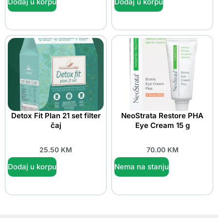
Dodaj u korpu
Dodaj u korpu
Detox Fit Plan 21 set filter
NeoStrata Restore PHA
čaj
Eye Cream 15 g
25.50
KM
70.00
KM
Dodaj u korpu
Nema na stanju