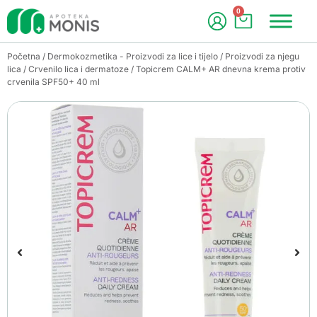
0
Početna
/
Dermokozmetika - Proizvodi za lice i tijelo
/
Proizvodi za njegu
lica
/
Crvenilo lica i dermatoze
/ Topicrem CALM+ AR dnevna krema protiv
crvenila SPF50+ 40 ml