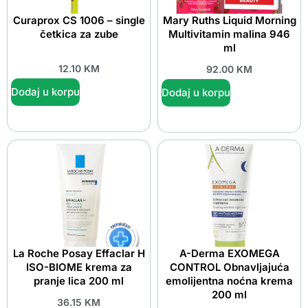
Curaprox CS 1006 – single
Mary Ruths Liquid Morning
četkica za zube
Multivitamin malina 946
ml
12.10
KM
92.00
KM
Dodaj u korpu
Dodaj u korpu
La Roche Posay Effaclar H
A-Derma EXOMEGA
ISO-BIOME krema za
CONTROL Obnavljajuća
pranje lica 200 ml
emolijentna noćna krema
200 ml
36.15
KM