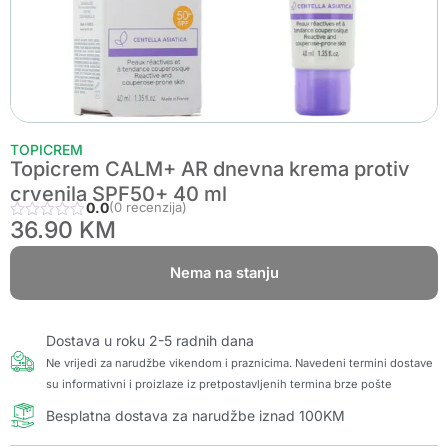
TOPICREM
Topicrem CALM+ AR dnevna krema protiv
crvenila SPF50+ 40 ml
0.0
(0 recenzija)
36.90
KM
Nema na stanju
Dostava u roku 2-5 radnih dana
Ne vrijedi za narudžbe vikendom i praznicima. Navedeni termini dostave
su informativni i proizlaze iz pretpostavljenih termina brze pošte
Besplatna dostava za narudžbe iznad 100KM