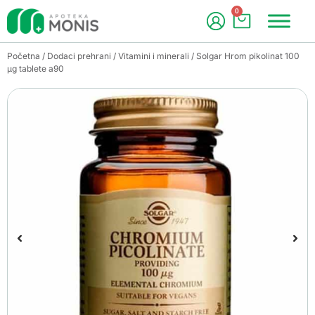
0
Početna
/
Dodaci prehrani
/
Vitamini i minerali
/ Solgar Hrom pikolinat 100
µg tablete a90