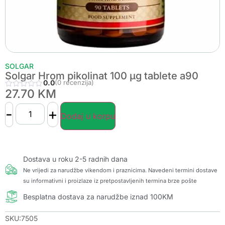
SOLGAR
Solgar Hrom pikolinat 100 µg tablete a90
0.0
(0 recenzija)
27.70
KM
-
+
Dodaj u korpu
Dostava u roku 2-5 radnih dana
Ne vrijedi za narudžbe vikendom i praznicima. Navedeni termini dostave
su informativni i proizlaze iz pretpostavljenih termina brze pošte
Besplatna dostava za narudžbe iznad 100KM
SKU:7505