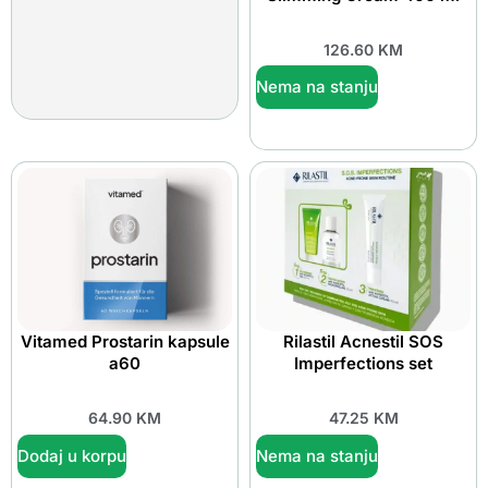
126.60
KM
Nema na stanju
Vitamed Prostarin kapsule
Rilastil Acnestil SOS
a60
Imperfections set
64.90
KM
47.25
KM
Dodaj u korpu
Nema na stanju