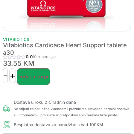
VITABIOTICS
Vitabiotics Cardioace Heart Support tablete
a30
0.0
(0 recenzija)
33.55
KM
-
+
Dodaj u korpu
Dostava u roku 2-5 radnih dana
Ne vrijedi za narudžbe vikendom i praznicima. Navedeni termini dostave
su informativni i proizlaze iz pretpostavljenih termina brze pošte
Besplatna dostava za narudžbe iznad 100KM