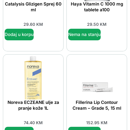
Catalysis Glizigen Sprej 60
Haya Vitamin C 1000 mg
ml
tablete a100
29.60
KM
29.50
KM
Dodaj u korpu
Nema na stanju
Noreva ECZEANE ulje za
Fillerina Lip Contour
pranje kože 1L
Cream – Grade 5, 15 ml
74.40
KM
152.95
KM