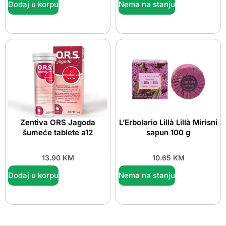
Dodaj u korpu
Nema na stanju
Zentiva ORS Jagoda
L’Erbolario Lillà Lillà Mirisni
šumeće tablete a12
sapun 100 g
13.90
KM
10.65
KM
Dodaj u korpu
Nema na stanju